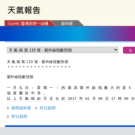
天 氣 稿 第 110 號 - 紫外線指數預測
＊
＊
＊
＊
＊
＊
＊
＊
＊
＊
＊
＊
＊
＊
＊
＊
＊
紫外線指數預測
一 月 九 日 ﹝ 星 期 一 ﹞ 的 最 高 紫 外 線 指 數 大 約 是 5 
強 度 屬 於 中 等 。
以 上 天 氣 稿 由 天 文 台 於 2017 年 01 月 08 日 17 時 00 
新聞資料庫
昨日新聞
即日新聞