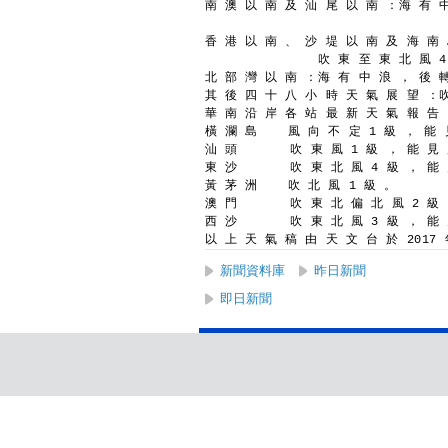
南 澳 以 南 及 汕 尾 以 南 ：
海 有 
香 港 以 南 、 沙 堤 以 南 及 海 南
吹 東 至 東 北 風 4
北 部 灣 以 南 ：
海 有 中 浪 ， 後 
其 後 四 十 八 小 時 天 氣 展 望 ：
華 南 沿 岸 各 站 最 新 天 氣 報 告
橫 瀾 島    風 向 不 定 1 級 ， 能 
汕 頭       吹 東 風 1 級 ， 能 見
東 沙       吹 東 北 風 4 級 ， 能
黃 茅 洲    吹 北 風 1 級 。
澳 門       吹 東 北 偏 北 風 2 級
西 沙       吹 東 北 風 3 級 ， 能
以 上 天 氣 稿 由 天 文 台 於 2017 年
新聞資料庫
昨日新聞
即日新聞