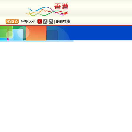
|
字型大小:
|
網頁指南