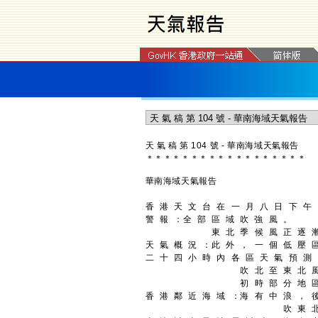
天 氣 稿 第 104 號 - 華南海域天氣報告
＊
＊
＊
＊
＊
＊
＊
＊
＊
＊
＊
＊
＊
＊
＊
＊
＊
＊
華南海域天氣報告
香 港 天 文 台 在 一 月 八 日 下 午
警 報 ：
全 部 區 域 吹 強 風 。
東 北 季 候 風 正 逐 
天 氣 概 況 ：
此 外 ， 一 個 低 壓 
二 十 四 小 時 內 各 區 天 氣 預 測
吹 北 至 東 北 風
初 時 部 分 地 
香 港 鄰 近 海 域 ：
海 有 中 浪 ， 
吹 東 北