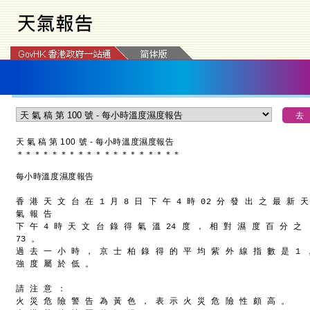
天 氣 稿 第 100 號 - 每小時溫度濕度報告
＊
＊
＊
＊
＊
＊
＊
＊
＊
＊
＊
＊
＊
＊
＊
＊
＊
＊
＊
每小時溫度濕度報告
香 港 天 文 台 在 1 月 8 日 下 午 4 時 02 分 發 出 之 最 新 天
氣 報 告
下 午 4 時 天 文 台 錄 得 氣 溫 24 度 ， 相 對 濕 度 百 分 之
73 。
過 去 一 小 時 ， 京 士 柏 錄 得 的 平 均 紫 外 線 指 數 是 1 
強 度 屬 於 低 。
請 注 意 ：
火 災 危 險 警 告 為 黃 色 ， 表 示 火 災 危 險 性 頗 高 。