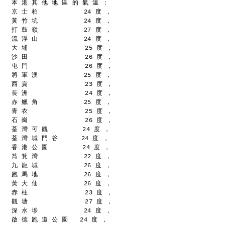
本 港 其 他 地 區 的 氣 溫 ：
京 士 柏            24 度 ，
黃 竹 坑            24 度 ，
打 鼓 嶺            27 度 ，
流 浮 山            24 度 ，
大 埔               25 度 ，
沙 田               26 度 ，
屯 門               26 度 ，
將 軍 澳            25 度 ，
西 貢               23 度 ，
長 洲               24 度 ，
赤 鱲 角            25 度 ，
青 衣               25 度 ，
石 崗               26 度 ，
荃 灣 可 觀         24 度 ，
荃 灣 城 門 谷      24 度 ，
香 港 公 園         24 度 ，
筲 箕 灣            22 度 ，
九 龍 城            26 度 ，
跑 馬 地            26 度 ，
黃 大 仙            26 度 ，
赤 柱               23 度 ，
觀 塘               27 度 ，
深 水 埗            24 度 ，
啟 德 跑 道 公 園   24 度 ，