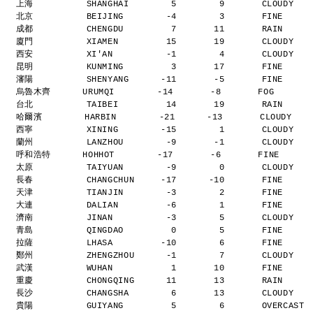
上海          SHANGHAI        5        9       CLOUDY  
北京          BEIJING        -4        3       FINE    
成都          CHENGDU         7       11       RAIN    
廈門          XIAMEN         15       19       CLOUDY  
西安          XI'AN          -1        4       CLOUDY  
昆明          KUNMING         3       17       FINE    
瀋陽          SHENYANG      -11       -5       FINE    
烏魯木齊      URUMQI        -14       -8       FOG      
台北          TAIBEI         14       19       RAIN    
哈爾濱        HARBIN        -21      -13       CLOUDY   
西寧          XINING        -15        1       CLOUDY  
蘭州          LANZHOU        -9       -1       CLOUDY  
呼和浩特      HOHHOT        -17       -6       FINE     
太原          TAIYUAN        -9        0       CLOUDY  
長春          CHANGCHUN     -17      -10       FINE    
天津          TIANJIN        -3        2       FINE    
大連          DALIAN         -6        1       FINE    
濟南          JINAN          -3        5       CLOUDY  
青島          QINGDAO         0        5       FINE    
拉薩          LHASA         -10        6       FINE    
鄭州          ZHENGZHOU      -1        7       CLOUDY  
武漢          WUHAN           1       10       FINE    
重慶          CHONGQING      11       13       RAIN    
長沙          CHANGSHA        6       13       CLOUDY  
貴陽          GUIYANG         5        6       OVERCAST