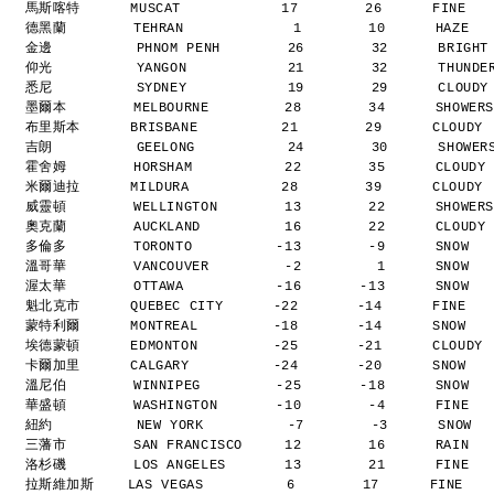
馬斯喀特      MUSCAT            17        26      FINE  
德黑蘭        TEHRAN             1        10      HAZE  
金邊          PHNOM PENH        26        32      BRIGH
仰光          YANGON            21        32      THUND
悉尼          SYDNEY            19        29      CLOUD
墨爾本        MELBOURNE         28        34      SHOWER
布里斯本      BRISBANE          21        29      CLOUDY
吉朗          GEELONG           24        30      SHOWE
霍舍姆        HORSHAM           22        35      CLOUDY
米爾迪拉      MILDURA           28        39      CLOUDY
威靈頓        WELLINGTON        13        22      SHOWER
奧克蘭        AUCKLAND          16        22      CLOUDY
多倫多        TORONTO          -13        -9      SNOW  
溫哥華        VANCOUVER         -2         1      SNOW  
渥太華        OTTAWA           -16       -13      SNOW  
魁北克市      QUEBEC CITY      -22       -14      FINE  
蒙特利爾      MONTREAL         -18       -14      SNOW  
埃德蒙頓      EDMONTON         -25       -21      CLOUDY
卡爾加里      CALGARY          -24       -20      SNOW  
溫尼伯        WINNIPEG         -25       -18      SNOW  
華盛頓        WASHINGTON       -10        -4      FINE  
紐約          NEW YORK          -7        -3      SNOW 
三藩市        SAN FRANCISCO     12        16      RAIN  
洛杉磯        LOS ANGELES       13        21      FINE  
拉斯維加斯    LAS VEGAS          6        17      FINE   