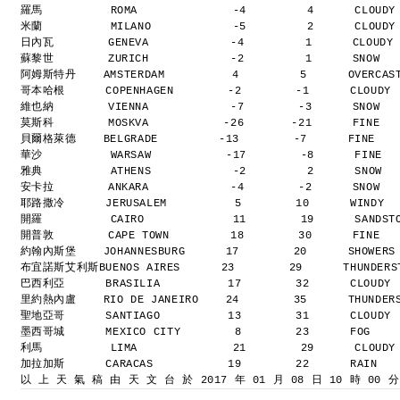
羅馬          ROMA              -4         4      CLOUD
米蘭          MILANO            -5         2      CLOUD
日內瓦        GENEVA            -4         1      CLOUDY
蘇黎世        ZURICH            -2         1      SNOW  
阿姆斯特丹    AMSTERDAM          4         5      OVERCAS
哥本哈根      COPENHAGEN        -2        -1      CLOUDY
維也納        VIENNA            -7        -3      SNOW  
莫斯科        MOSKVA           -26       -21      FINE  
貝爾格萊德    BELGRADE         -13        -7      FINE   
華沙          WARSAW           -17        -8      FINE 
雅典          ATHENS            -2         2      SNOW 
安卡拉        ANKARA            -4        -2      SNOW  
耶路撒冷      JERUSALEM          5        10      WINDY 
開羅          CAIRO             11        19      SANDS
開普敦        CAPE TOWN         18        30      FINE  
約翰內斯堡    JOHANNESBURG      17        20      SHOWERS
布宜諾斯艾利斯BUENOS AIRES      23        29      THUNDER
巴西利亞      BRASILIA          17        32      CLOUDY
里約熱內盧    RIO DE JANEIRO    24        35      THUNDER
聖地亞哥      SANTIAGO          13        31      CLOUDY
墨西哥城      MEXICO CITY        8        23      FOG   
利馬          LIMA              21        29      CLOUD
加拉加斯      CARACAS           19        22      RAIN  
以 上 天 氣 稿 由 天 文 台 於 2017 年 01 月 08 日 10 時 00 