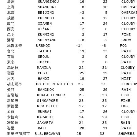
廣州          GUANGZHOU         16        22      CLOUD
上海          SHANGHAI           8        10      OVERC
北京          BEIJING           -3         5      OVERC
成都          CHENGDU            6        12      CLOUD
廈門          XIAMEN            17        24      CLOUD
西安          XI'AN             -2         6      CLOUD
昆明          KUNMING            3        17      FINE 
瀋陽          SHENYANG          -8        -2      SNOW 
烏魯木齊      URUMQI           -14        -8      FOG   
台北          TAIBEI            19        23      RAIN 
首爾          SEOUL              3         9      CLOUD
東京          TOKYO              2         6      RAIN 
馬尼拉        MANILA            22        31      CLOUDY
宿霧          CEBU              25        29      RAIN 
河內          HANOI             19        27      MIST 
胡志明市      HO CHI MINH CITY  25        31      THUNDE
曼谷          BANGKOK           25        30      RAIN 
吉隆坡        KUALA LUMPUR      25        33      FINE  
新加坡        SINGAPORE         25        33      FINE  
新德里        NEW DELHI         12        17      FOG   
孟買          MUMBAI            17        26      CLOUD
卡拉奇        KARACHI           14        29      FINE  
雅加達        JAKARTA           24        33      RAIN  
峇里          BALI              28        31      RAIN 
斯里巴加灣市  B.S.BEGAWAN       25        33      SHOWERS