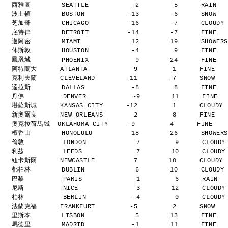
西雅圖        SEATTLE           -2         5      RAIN  
波士頓        BOSTON           -13        -6      SNOW  
芝加哥        CHICAGO          -16        -7      CLOUDY
底特律        DETROIT          -14        -7      FINE  
邁阿密        MIAMI             12        19      SHOWER
休斯敦        HOUSTON           -4         9      FINE  
鳳凰城        PHOENIX            9        24      FINE  
阿特蘭大      ATLANTA           -9         1      FINE  
克利夫蘭      CLEVELAND        -11        -7      SNOW  
達拉斯        DALLAS            -8         8      FINE  
丹佛          DENVER            -9        11      FINE 
堪薩斯城      KANSAS CITY      -12         1      CLOUDY
新奧爾良      NEW ORLEANS       -2         8      FINE  
奧克拉荷馬城  OKLAHOMA CITY     -9         4      FINE   
檀香山        HONOLULU          18        26      SHOWER
倫敦          LONDON             7         9      CLOUD
利茲          LEEDS              7        10      CLOUD
紐卡斯爾      NEWCASTLE          7        10      CLOUDY
都柏林        DUBLIN             6        10      CLOUDY
巴黎          PARIS              1         6      RAIN 
尼斯          NICE               3        12      CLOUD
柏林          BERLIN            -4         0      CLOUD
法蘭克福      FRANKFURT         -5         2      SNOW  
里斯本        LISBON             5        13      FINE  
馬德里        MADRID            -1        11      FINE  