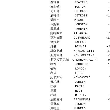
西雅圖        SEATTLE           -
波士頓        BOSTON            -
芝加哥        CHICAGO          -1
底特律        DETROIT          -1
邁阿密        MIAMI             1
休斯敦        HOUSTON           -
鳳凰城        PHOENIX            
阿特蘭大      ATLANTA           -9
克利夫蘭      CLEVELAND        -12
達拉斯        DALLAS            -
丹佛          DENVER           -
堪薩斯城      KANSAS CITY      -11
新奧爾良      NEW ORLEANS       -2
奧克拉荷馬城  OKLAHOMA CITY     -9 
檀香山        HONOLULU          1
倫敦          LONDON            
利茲          LEEDS             
紐卡斯爾      NEWCASTLE          7
都柏林        DUBLIN             
巴黎          PARIS             
尼斯          NICE              
柏林          BERLIN            
法蘭克福      FRANKFURT         -5
里斯本        LISBON             
馬德里        MADRID             