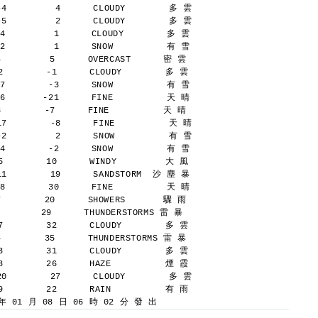
-4         4      CLOUDY        多 雲
-5         2      CLOUDY        多 雲
4         1      CLOUDY        多 雲
2         1      SNOW          有 雪
         5      OVERCAST      密 雲
        -1      CLOUDY        多 雲
7        -3      SNOW          有 雪
6       -21      FINE          天 晴
        -7      FINE          天 晴
17        -8      FINE          天 晴
-2         2      SNOW          有 雪
4        -2      SNOW          有 雪
        10      WINDY         大 風
11        19      SANDSTORM  沙 塵 暴
8        30      FINE          天 晴
        20      SHOWERS       驟 雨
      29      THUNDERSTORMS 雷 暴
        32      CLOUDY        多 雲
        35      THUNDERSTORMS 雷 暴
        31      CLOUDY        多 雲
        26      HAZE          煙 霞
20        27      CLOUDY        多 雲
        22      RAIN          有 雨
 01 月 08 日 06 時 02 分 發 出