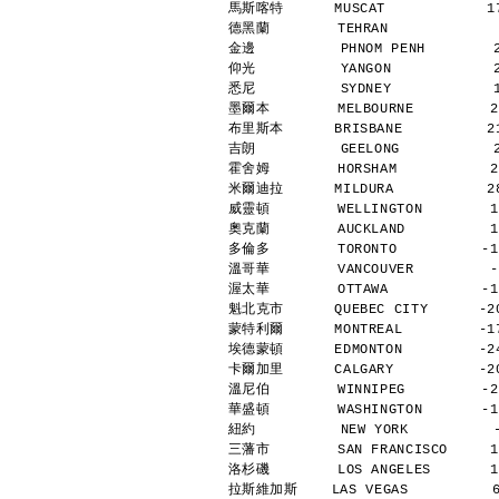
馬斯喀特      MUSCAT            17
德黑蘭        TEHRAN             
金邊          PHNOM PENH        
仰光          YANGON            
悉尼          SYDNEY            
墨爾本        MELBOURNE         2
布里斯本      BRISBANE          21
吉朗          GEELONG           
霍舍姆        HORSHAM           2
米爾迪拉      MILDURA           28
威靈頓        WELLINGTON        1
奧克蘭        AUCKLAND          1
多倫多        TORONTO          -1
溫哥華        VANCOUVER         -
渥太華        OTTAWA           -1
魁北克市      QUEBEC CITY      -20
蒙特利爾      MONTREAL         -17
埃德蒙頓      EDMONTON         -24
卡爾加里      CALGARY          -20
溫尼伯        WINNIPEG         -2
華盛頓        WASHINGTON       -1
紐約          NEW YORK          
三藩市        SAN FRANCISCO     1
洛杉磯        LOS ANGELES       1
拉斯維加斯    LAS VEGAS          6