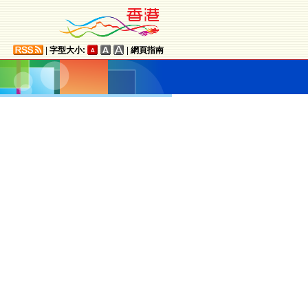
|
字型大小:
|
網頁指南