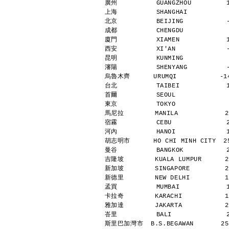
廣州          GUANGZHOU         
上海          SHANGHAI          
北京          BEIJING           
成都          CHENGDU           
廈門          XIAMEN            
西安          XI'AN             
昆明          KUNMING           
瀋陽          SHENYANG          
烏魯木齊      URUMQI           -14
台北          TAIBEI            
首爾          SEOUL             
東京          TOKYO             
馬尼拉        MANILA            2
宿霧          CEBU              
河內          HANOI             
胡志明市      HO CHI MINH CITY  25
曼谷          BANGKOK           
吉隆坡        KUALA LUMPUR      2
新加坡        SINGAPORE         2
新德里        NEW DELHI         1
孟買          MUMBAI            
卡拉奇        KARACHI           1
雅加達        JAKARTA           2
峇里          BALI              
斯里巴加灣市  B.S.BEGAWAN       25 