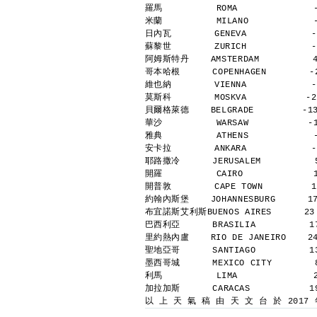
羅馬          ROMA              
米蘭          MILANO            
日內瓦        GENEVA            -
蘇黎世        ZURICH            -
阿姆斯特丹    AMSTERDAM          4
哥本哈根      COPENHAGEN        -2
維也納        VIENNA            -
莫斯科        MOSKVA           -2
貝爾格萊德    BELGRADE         -13
華沙          WARSAW           -
雅典          ATHENS            
安卡拉        ANKARA            -
耶路撒冷      JERUSALEM          5
開羅          CAIRO             
開普敦        CAPE TOWN         1
約翰內斯堡    JOHANNESBURG      17
布宜諾斯艾利斯BUENOS AIRES      23  
巴西利亞      BRASILIA          17
里約熱內盧    RIO DE JANEIRO    24
聖地亞哥      SANTIAGO          13
墨西哥城      MEXICO CITY        8
利馬          LIMA              
加拉加斯      CARACAS           19
以 上 天 氣 稿 由 天 文 台 於 2017 年