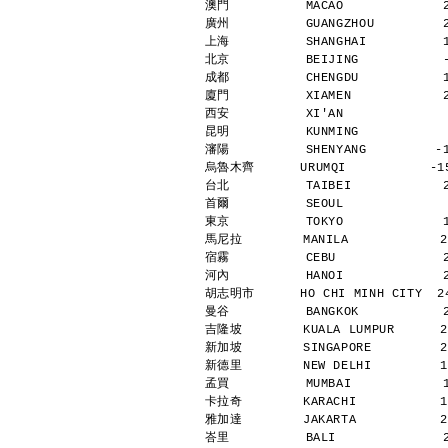
澳門          MACAO             
廣州          GUANGZHOU         
上海          SHANGHAI          
北京          BEIJING           
成都          CHENGDU           
廈門          XIAMEN            
西安          XI'AN             
昆明          KUNMING           
瀋陽          SHENYANG         -
烏魯木齊      URUMQI           -15
台北          TAIBEI            
首爾          SEOUL             
東京          TOKYO             
馬尼拉        MANILA            2
宿霧          CEBU              
河內          HANOI             
胡志明市      HO CHI MINH CITY  24
曼谷          BANGKOK           
吉隆坡        KUALA LUMPUR      2
新加坡        SINGAPORE         2
新德里        NEW DELHI         1
孟買          MUMBAI            
卡拉奇        KARACHI           1
雅加達        JAKARTA           2
峇里          BALI              