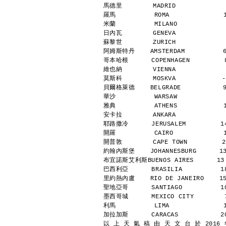
馬德里        MADRID             
羅馬          ROMA              
米蘭          MILANO            
日內瓦        GENEVA             
蘇黎世        ZURICH             
阿姆斯特丹    AMSTERDAM          6
哥本哈根      COPENHAGEN         8
維也納        VIENNA             
莫斯科        MOSKVA            -
貝爾格萊德    BELGRADE           9
華沙          WARSAW            
雅典          ATHENS            
安卡拉        ANKARA             
耶路撒冷      JERUSALEM         14
開羅          CAIRO             
開普敦        CAPE TOWN         2
約翰內斯堡    JOHANNESBURG      13
布宜諾斯艾利斯BUENOS AIRES      13  
巴西利亞      BRASILIA          18
里約熱內盧    RIO DE JANEIRO    15
聖地亞哥      SANTIAGO          10
墨西哥城      MEXICO CITY        7
利馬          LIMA              
加拉加斯      CARACAS           20
以 上 天 氣 稿 由 天 文 台 於 2016 年