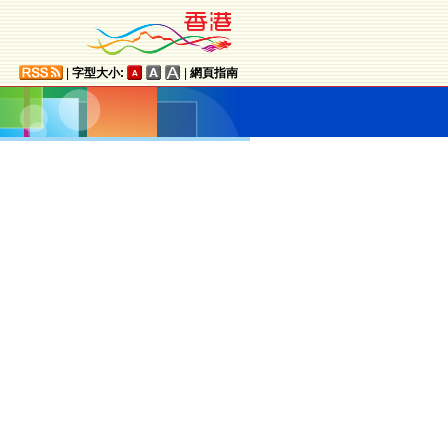
|
字型大小:
|
網頁指南