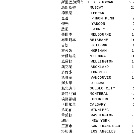
斯里巴加灣市  B.S.BEGAWAN       25 
馬斯喀特      MUSCAT            21
德黑蘭        TEHRAN             
金邊          PHNOM PENH        
仰光          YANGON            
悉尼          SYDNEY            
墨爾本        MELBOURNE         1
布里斯本      BRISBANE          19
吉朗          GEELONG           
霍舍姆        HORSHAM           1
米爾迪拉      MILDURA           16
威靈頓        WELLINGTON        1
奧克蘭        AUCKLAND          1
多倫多        TORONTO           -
溫哥華        VANCOUVER         1
渥太華        OTTAWA            -
魁北克市      QUEBEC CITY        1
蒙特利爾      MONTREAL          -1
埃德蒙頓      EDMONTON          -5
卡爾加里      CALGARY            1
溫尼伯        WINNIPEG          -
華盛頓        WASHINGTON        -
紐約          NEW YORK          
三藩市        SAN FRANCISCO     1
洛杉磯        LOS ANGELES       1