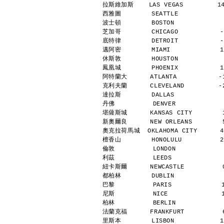
拉斯維加斯    LAS VEGAS         14
西雅圖        SEATTLE            
波士頓        BOSTON             
芝加哥        CHICAGO           -
底特律        DETROIT           -
邁阿密        MIAMI             1
休斯敦        HOUSTON            
鳳凰城        PHOENIX           1
阿特蘭大      ATLANTA           -1
克利夫蘭      CLEVELAND         -2
達拉斯        DALLAS             
丹佛          DENVER            
堪薩斯城      KANSAS CITY        1
新奧爾良      NEW ORLEANS        5
奧克拉荷馬城  OKLAHOMA CITY      4 
檀香山        HONOLULU          2
倫敦          LONDON            
利茲          LEEDS             
紐卡斯爾      NEWCASTLE          0
都柏林        DUBLIN             
巴黎          PARIS             
尼斯          NICE              
柏林          BERLIN            
法蘭克福      FRANKFURT          6
里斯本        LISBON            1