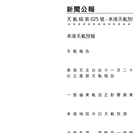
天 氣 稿 第 025 號 - 本港天氣
＊
＊
＊
＊
＊
＊
＊
＊
＊
＊
＊
＊
＊
本港天氣預報
天 氣 報 告
香 港 天 文 台 在 十 一 月 二 十
出 之 最 新 天 氣 報 告
一 股 偏 東 氣 流 正 影 響 廣 東
本 港 地 區 今 日 天 氣 預 測
大 致 多 雲 ， 早 晚 有 一 兩 陣