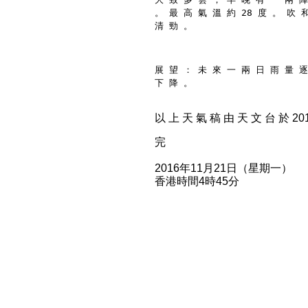
。 最 高 氣 溫 約 28 度 。 吹 
清 勁 。
展 望 ： 未 來 一 兩 日 雨 量 逐
下 降 。
以 上 天 氣 稿 由 天 文 台 於 2016
完
2016年11月21日（星期一）
香港時間4時45分