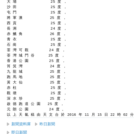
大 埔               25 度 ，
沙 田               25 度 ，
屯 門               25 度 ，
將 軍 澳            25 度 ，
西 貢               25 度 ，
長 洲               24 度 ，
赤 鱲 角            26 度 ，
青 衣               25 度 ，
石 崗               25 度 ，
荃 灣 可 觀         24 度 ，
荃 灣 城 門 谷      25 度 ，
香 港 公 園         25 度 ，
筲 箕 灣            24 度 ，
九 龍 城            25 度 ，
跑 馬 地            25 度 ，
黃 大 仙            25 度 ，
赤 柱               25 度 ，
觀 塘               25 度 ，
深 水 埗            25 度 ，
啟 德 跑 道 公 園   25 度 ，
元 朗 公 園         24 度 。
以 上 天 氣 稿 由 天 文 台 於 2016 年 11 月 15 日 22 時 02 
新聞資料庫
昨日新聞
即日新聞