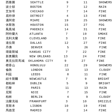
西雅圖        SEATTLE            9        11      SHOWER
波士頓        BOSTON             7        12      RAIN  
芝加哥        CHICAGO            7        14      FINE  
底特律        DETROIT            4        13      FINE  
邁阿密        MIAMI             19        25      SHOWER
休斯敦        HOUSTON           15        27      FOG   
鳳凰城        PHOENIX           14        31      FINE  
阿特蘭大      ATLANTA            7        19      SMOKE 
克利夫蘭      CLEVELAND          3        13      FINE  
達拉斯        DALLAS            12        27      FINE  
丹佛          DENVER             5        26      FINE 
堪薩斯城      KANSAS CITY        7        22      FINE  
新奧爾良      NEW ORLEANS       13        24      FINE  
奧克拉荷馬城  OKLAHOMA CITY      9        27      FINE   
檀香山        HONOLULU          22        29      SHOWER
倫敦          LONDON            13        13      CLOUD
利茲          LEEDS              8        11      FINE 
紐卡斯爾      NEWCASTLE          7         9      BRIGHT
都柏林        DUBLIN             5         9      BRIGHT
巴黎          PARIS             11        13      RAIN 
尼斯          NICE               7        15      FINE 
柏林          BERLIN             4         9      CLOUD
法蘭克福      FRANKFURT          3        10      DRIZZL
里斯本        LISBON            10        19      FINE  
馬德里        MADRID             2        14      FINE  