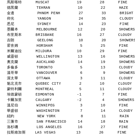
馬斯喀特      MUSCAT            19        28      FINE  
德黑蘭        TEHRAN            10        22      HAZE  
金邊          PHNOM PENH        27        33      BRIGH
仰光          YANGON            24        35      CLOUD
悉尼          SYDNEY            14        23      FINE 
墨爾本        MELBOURNE         12        20      SHOWER
布里斯本      BRISBANE          16        27      CLOUDY
吉朗          GEELONG           10        20      SHOWE
霍舍姆        HORSHAM            5        25      FINE  
米爾迪拉      MILDURA           10        29      FINE  
威靈頓        WELLINGTON        13        16      SHOWER
奧克蘭        AUCKLAND          14        19      SHOWER
多倫多        TORONTO            5        13      CLOUDY
溫哥華        VANCOUVER          6         9      SHOWER
渥太華        OTTAWA             3        11      CLOUDY
魁北克市      QUEBEC CITY        2        10      CLOUDY
蒙特利爾      MONTREAL           5        11      CLOUDY
埃德蒙頓      EDMONTON          -1         7      FINE  
卡爾加里      CALGARY           -2         4      SHOWER
溫尼伯        WINNIPEG           3        10      FINE  
華盛頓        WASHINGTON         7        14      CLOUDY
紐約          NEW YORK           8        11      RAIN 
三藩市        SAN FRANCISCO     14        18      RAIN  
洛杉磯        LOS ANGELES       16        27      FINE  
拉斯維加斯    LAS VEGAS         13        26      FINE   