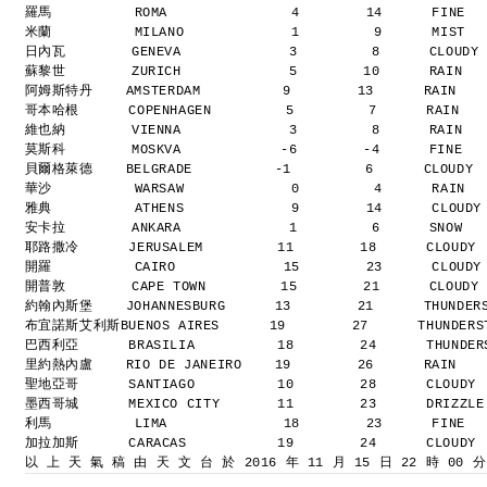
羅馬          ROMA               4        14      FINE 
米蘭          MILANO             1         9      MIST 
日內瓦        GENEVA             3         8      CLOUDY
蘇黎世        ZURICH             5        10      RAIN  
阿姆斯特丹    AMSTERDAM          9        13      RAIN   
哥本哈根      COPENHAGEN         5         7      RAIN  
維也納        VIENNA             3         8      RAIN  
莫斯科        MOSKVA            -6        -4      FINE  
貝爾格萊德    BELGRADE          -1         6      CLOUDY 
華沙          WARSAW             0         4      RAIN 
雅典          ATHENS             9        14      CLOUD
安卡拉        ANKARA             1         6      SNOW  
耶路撒冷      JERUSALEM         11        18      CLOUDY
開羅          CAIRO             15        23      CLOUD
開普敦        CAPE TOWN         15        21      CLOUDY
約翰內斯堡    JOHANNESBURG      13        21      THUNDER
布宜諾斯艾利斯BUENOS AIRES      19        27      THUNDER
巴西利亞      BRASILIA          18        24      THUNDE
里約熱內盧    RIO DE JANEIRO    19        26      RAIN   
聖地亞哥      SANTIAGO          10        28      CLOUDY
墨西哥城      MEXICO CITY       11        23      DRIZZL
利馬          LIMA              18        23      FINE 
加拉加斯      CARACAS           19        24      CLOUDY
以 上 天 氣 稿 由 天 文 台 於 2016 年 11 月 15 日 22 時 00 