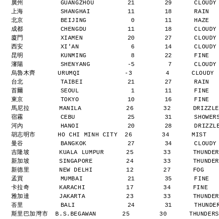
廣州          GUANGZHOU         21        29      CLOUD
上海          SHANGHAI          11        18      RAIN 
北京          BEIJING            0        11      HAZE 
成都          CHENGDU           11        18      CLOUD
廈門          XIAMEN            20        27      CLOUD
西安          XI'AN              6        14      CLOUD
昆明          KUNMING            8        22      FINE 
瀋陽          SHENYANG          -5         7      CLOUD
烏魯木齊      URUMQI            -3         4      CLOUDY
台北          TAIBEI            21        27      RAIN 
首爾          SEOUL              1        11      FINE 
東京          TOKYO             10        16      FINE 
馬尼拉        MANILA            26        32      DRIZZ
宿霧          CEBU              25        31      SHOWE
河內          HANOI             20        28      DRIZZ
胡志明市      HO CHI MINH CITY  26        34      MIST  
曼谷          BANGKOK           27        34      CLOUD
吉隆坡        KUALA LUMPUR      25        33      THUNDE
新加坡        SINGAPORE         24        33      THUNDE
新德里        NEW DELHI         12        27      FOG   
孟買          MUMBAI            21        35      FINE 
卡拉奇        KARACHI           17        34      FINE  
雅加達        JAKARTA           23        33      THUNDE
峇里          BALI              24        31      THUND
斯里巴加灣市  B.S.BEGAWAN       25        30      THUNDER