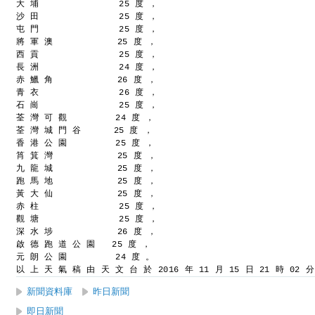
大 埔               25 度 ，
沙 田               25 度 ，
屯 門               25 度 ，
將 軍 澳            25 度 ，
西 貢               25 度 ，
長 洲               24 度 ，
赤 鱲 角            26 度 ，
青 衣               26 度 ，
石 崗               25 度 ，
荃 灣 可 觀         24 度 ，
荃 灣 城 門 谷      25 度 ，
香 港 公 園         25 度 ，
筲 箕 灣            25 度 ，
九 龍 城            25 度 ，
跑 馬 地            25 度 ，
黃 大 仙            25 度 ，
赤 柱               25 度 ，
觀 塘               25 度 ，
深 水 埗            26 度 ，
啟 德 跑 道 公 園   25 度 ，
元 朗 公 園         24 度 。
以 上 天 氣 稿 由 天 文 台 於 2016 年 11 月 15 日 21 時 02 
新聞資料庫
昨日新聞
即日新聞