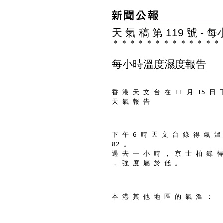
天 氣 稿 第 119 號 
＊
＊
＊
＊
＊
＊
＊
＊
＊
＊
＊
＊
＊
每小時溫度濕度報告
香 港 天 文 台 在 11 月 15 日 
天 氣 報 告
下 午 6 時 天 文 台 錄 得 氣 溫
82 。
過 去 一 小 時 ， 京 士 柏 錄 得
， 強 度 屬 於 低 。
本 港 其 他 地 區 的 氣 溫 ：