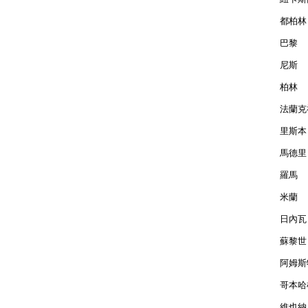
都柏林 
巴黎  
尼斯  
柏林  
法蘭克福
里斯本 
馬德里 
羅馬  
米蘭  
日內瓦 
蘇黎世 
阿姆斯特
哥本哈根
維也納 