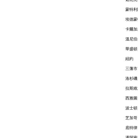
蒙特利爾
埃德蒙頓
卡爾加里
溫尼伯 
華盛頓 
紐約  
三藩市 
洛杉磯 
拉斯維加
西雅圖 
波士頓 
芝加哥 
底特律 
邁阿密 