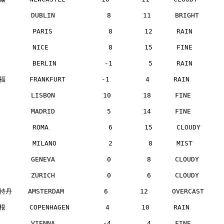
       DUBLIN             8        11      BRIGHT     
        PARIS              8        12      RAIN      
        NICE               8        15      FINE      
        BERLIN            -1         5      RAIN      
      FRANKFURT         -1         4      RAIN       
       LISBON            10        18      FINE       
       MADRID             5        14      FINE       
        ROMA               6        15      CLOUDY    
        MILANO             2         8      MIST      
       GENEVA             0         8      CLOUDY     
       ZURICH             0         6      CLOUDY     
丹    AMSTERDAM          6        12      OVERCAST    
      COPENHAGEN         4        10      RAIN       
       VIENNA            -4         4      FINE       