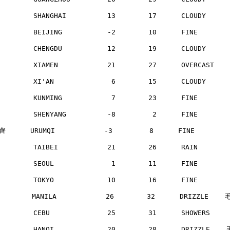
        SHANGHAI          13        17      CLOUDY    
        BEIJING           -2        10      FINE      
        CHENGDU           12        19      CLOUDY    
        XIAMEN            21        27      OVERCAST  
        XI'AN              6        15      CLOUDY    
        KUNMING            7        23      FINE      
        SHENYANG          -8         2      FINE      
      URUMQI            -3         8      FINE       
        TAIBEI            21        26      RAIN      
        SEOUL              1        11      FINE      
        TOKYO             10        16      FINE      
       MANILA            26        32      DRIZZLE   
        CEBU              25        31      SHOWERS   
        HANOI             20        28      DRIZZLE   