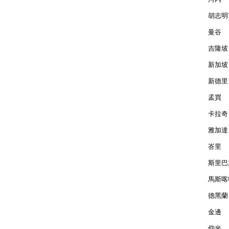
胡志明市
曼谷  
吉隆坡 
新加坡 
新德里 
孟買  
卡拉奇 
雅加達 
峇里  
斯里巴加
馬斯喀特
德黑蘭 
金邊  
仰光  