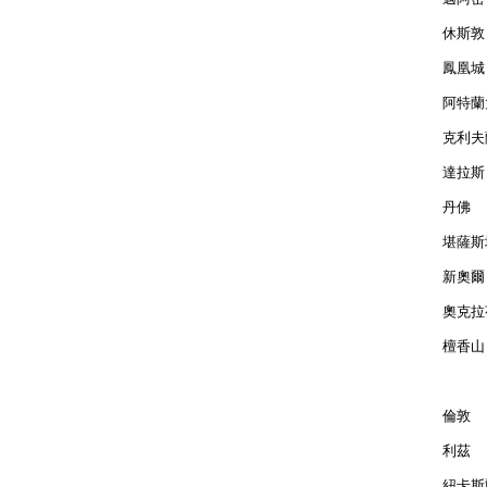
休斯敦 
鳳凰城 
阿特蘭大
克利夫蘭
達拉斯 
丹佛  
堪薩斯城
新奧爾良
奧克拉荷
檀香山 
倫敦  
利茲  
紐卡斯爾