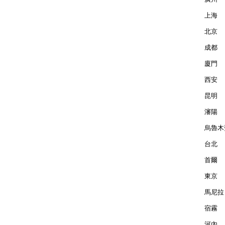
上海  
北京  
成都  
廈門  
西安  
昆明  
瀋陽  
烏魯木齊
台北  
首爾  
東京  
馬尼拉 
宿霧  
河內  