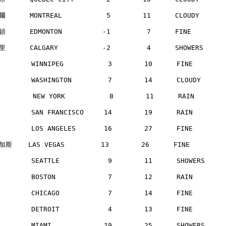
      MONTREAL           5        11      CLOUDY     
      EDMONTON          -1         7      FINE       
      CALGARY           -2         4      SHOWERS    
       WINNIPEG           3        10      FINE       
       WASHINGTON         7        14      CLOUDY     
        NEW YORK           8        11      RAIN      
       SAN FRANCISCO     14        19      RAIN       
       LOS ANGELES       16        27      FINE       
斯    LAS VEGAS         13        26      FINE        
       SEATTLE            9        11      SHOWERS    
       BOSTON             7        12      RAIN       
       CHICAGO            7        14      FINE       
       DETROIT            4        13      FINE       
       MIAMI             19        25      SHOWERS    