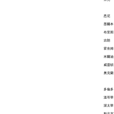
悉尼  
墨爾本 
布里斯本
吉朗  
霍舍姆 
米爾迪拉
威靈頓 
奧克蘭 
多倫多 
溫哥華 
渥太華 
魁北克市