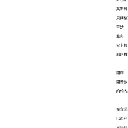
莫斯科 
貝爾格萊
華沙  
雅典  
安卡拉 
耶路撒冷
開羅  
開普敦 
約翰內斯
布宜諾斯
巴西利亞
里約熱內