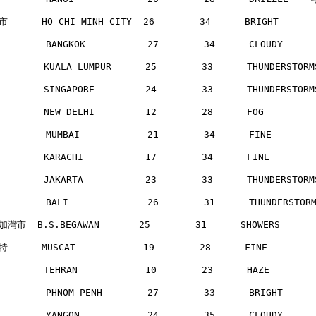
      HO CHI MINH CITY  26        34      BRIGHT     
        BANGKOK           27        34      CLOUDY    
       KUALA LUMPUR      25        33      THUNDERSTOR
       SINGAPORE         24        33      THUNDERSTOR
       NEW DELHI         12        28      FOG        
        MUMBAI            21        34      FINE      
       KARACHI           17        34      FINE       
       JAKARTA           23        33      THUNDERSTOR
        BALI              26        31      THUNDERSTO
灣市  B.S.BEGAWAN       25        31      SHOWERS     
      MUSCAT            19        28      FINE       
       TEHRAN            10        23      HAZE       
        PHNOM PENH        27        33      BRIGHT    
        YANGON            24        35      CLOUDY    