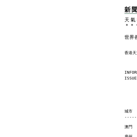
天 氣
＊
＊
世界
香港天
INFOR
ISSUE
    
    
城市   
-----
澳門  
廣州  