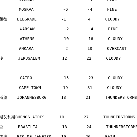
       MOSKVA            -6        -4      FINE       
德    BELGRADE          -1         4      CLOUDY      
        WARSAW            -2         4      FINE      
        ATHENS            10        16      CLOUDY    
       ANKARA             2        10      OVERCAST   
      JERUSALEM         12        22      CLOUDY     
        CAIRO             15        23      CLOUDY    
       CAPE TOWN         19        31      CLOUDY     
堡    JOHANNESBURG      13        21      THUNDERSTORM
艾利斯BUENOS AIRES      19        27      THUNDERSTORM
      BRASILIA          18        24      THUNDERSTOR
盧    RIO DE JANEIRO    19        26      RAIN        