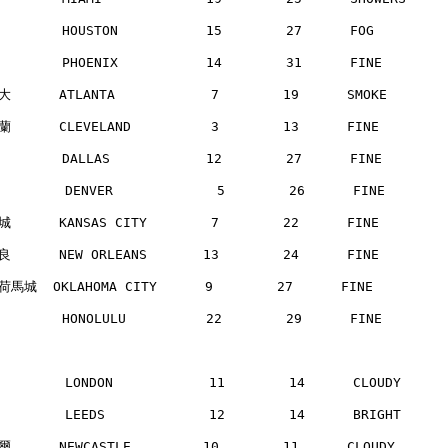
       HOUSTON           15        27      FOG        
       PHOENIX           14        31      FINE       
      ATLANTA            7        19      SMOKE      
      CLEVELAND          3        13      FINE       
       DALLAS            12        27      FINE       
        DENVER             5        26      FINE      
      KANSAS CITY        7        22      FINE       
      NEW ORLEANS       13        24      FINE       
馬城  OKLAHOMA CITY      9        27      FINE        
       HONOLULU          22        29      FINE       
        LONDON            11        14      CLOUDY    
        LEEDS             12        14      BRIGHT    
      NEWCASTLE         10        11      CLOUDY     