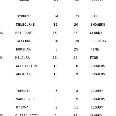
        SYDNEY            14        23      FINE      
       MELBOURNE         12        20      SHOWERS    
      BRISBANE          16        27      CLOUDY     
        GEELONG           10        20      SHOWERS   
       HORSHAM            5        25      FINE       
      MILDURA           10        29      FINE       
       WELLINGTON        13        16      SHOWERS    
       AUCKLAND          15        19      SHOWERS    
       TORONTO            5        13      CLOUDY     
       VANCOUVER          6         9      SHOWERS    
       OTTAWA             3        11      CLOUDY     
      QUEBEC CITY        2        10      CLOUDY     