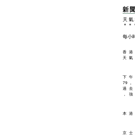
天 氣
＊
＊
每小
香 港 
天 氣
下 午
79 。
過 去
， 強
本 港
京 士 