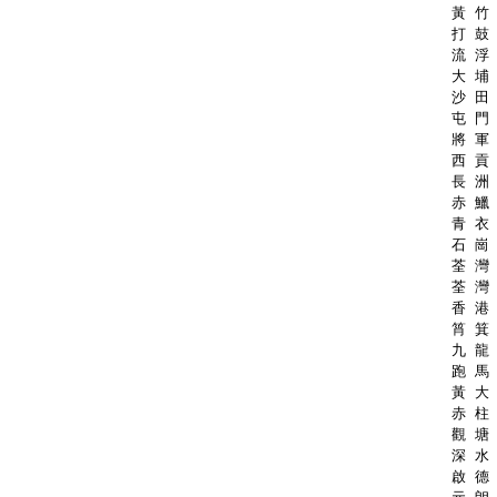
黃 竹 
打 鼓 
流 浮 
大 埔 
沙 田 
屯 門 
將 軍 
西 貢 
長 洲 
赤 鱲 
青 衣 
石 崗 
荃 灣 
荃 灣 
香 港 
筲 箕 
九 龍 
跑 馬 
黃 大 
赤 柱 
觀 塘 
深 水 
啟 德 