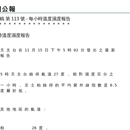
 稿 第 113 號 - 每小時溫度濕度報告
＊
＊
＊
＊
＊
＊
＊
＊
＊
＊
＊
＊
＊
＊
＊
時溫度濕度報告
天 文 台 在 11 月 15 日 下 午 5 時 02 分 發 出 之 最 新
 報 告
 5 時 天 文 台 錄 得 氣 溫 27 度 ， 相 對 濕 度 百 分 之
 一 小 時 ， 京 士 柏 錄 得 的 平 均 紫 外 線 指 數 是 0.5
 度 屬 於 低 。
 其 他 地 區 的 氣 溫 ：
柏            26 度 ，