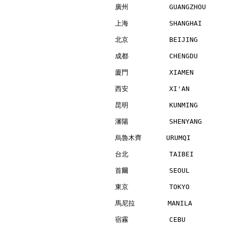
廣州          GUANGZHOU     
上海          SHANGHAI      
北京          BEIJING       
成都          CHENGDU       
廈門          XIAMEN        
西安          XI'AN         
昆明          KUNMING       
瀋陽          SHENYANG      
烏魯木齊      URUMQI          
台北          TAIBEI        
首爾          SEOUL         
東京          TOKYO         
馬尼拉        MANILA         
宿霧          CEBU          