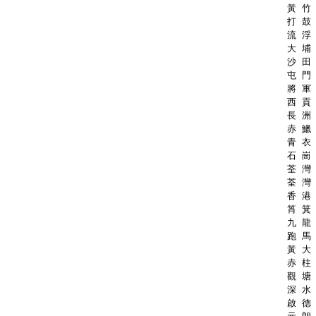
黃 竹 
打 鼓 
流 浮 
大 埔 
沙 田 
屯 門 
將 軍 
西 貢 
長 洲 
赤 鱲 
青 衣 
石 崗 
荃 灣 
荃 灣 
香 港 
筲 箕 
九 龍 
跑 馬 
黃 大 
赤 柱 
觀 塘 
深 水 
啟 德 