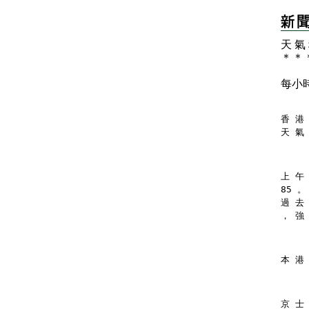
天 氣
＊
＊
每小
香 港 
天 氣
上 午
85 。
過 去
， 強
本 港
京 士 