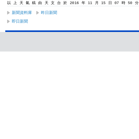
以 上 天 氣 稿 由 天 文 台 於 2016 年 11 月 15 日 07 時 50 
新聞資料庫
昨日新聞
即日新聞