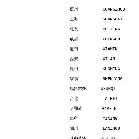
廣州          GUANGZHOU     
上海          SHANGHAI      
北京          BEIJING       
成都          CHENGDU       
廈門          XIAMEN        
西安          XI'AN         
昆明          KUNMING       
瀋陽          SHENYANG      
烏魯木齊      URUMQI          
台北          TAIBEI        
哈爾濱        HARBIN         
西寧          XINING        
蘭州          LANZHOU       
呼和浩特      HOHHOT         -