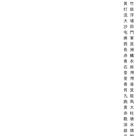
黃 竹 
打 鼓 
流 浮 
大 埔 
沙 田 
屯 門 
將 軍 
西 貢 
長 洲 
赤 鱲 
青 衣 
石 崗 
荃 灣 
荃 灣 
香 港 
筲 箕 
九 龍 
跑 馬 
黃 大 
赤 柱 
觀 塘 
深 水 
啟 德 