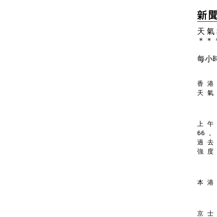
天 氣
＊
＊
每小
香 港 
天 氣
上 午 
66 。
過 去
強 度
本 港
京 士 