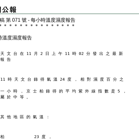
 稿 第 071 號 - 每小時溫度濕度報告
＊
＊
＊
＊
＊
＊
＊
＊
＊
＊
＊
＊
＊
＊
＊
時溫度濕度報告
天 文 台 在 11 月 2 日 上 午 11 時 02 分 發 出 之 最 新
 報 告
11 時 天 文 台 錄 得 氣 溫 24 度 ， 相 對 濕 度 百 分 之
 一 小 時 ， 京 士 柏 錄 得 的 平 均 紫 外 線 指 數 是 5 ，
 屬 於 中 等 。
 其 他 地 區 的 氣 溫 ：
柏            23 度 ，