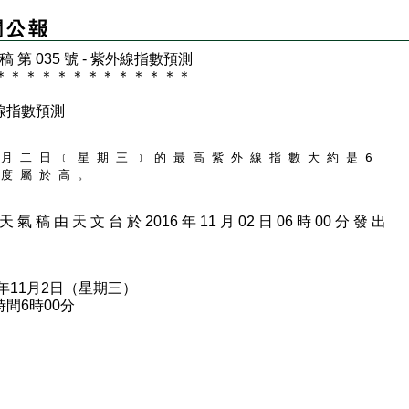
 稿 第 035 號 - 紫外線指數預測
＊
＊
＊
＊
＊
＊
＊
＊
＊
＊
＊
＊
＊
線指數預測
 月 二 日 ﹝ 星 期 三 ﹞ 的 最 高 紫 外 線 指 數 大 約 是 6
 度 屬 於 高 。
天 氣 稿 由 天 文 台 於 2016 年 11 月 02 日 06 時 00 分 發 出
6年11月2日（星期三）
間6時00分