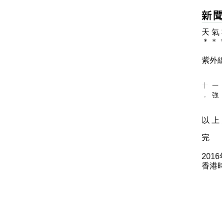
天 氣
＊
＊
紫外
十 一
， 強
以 上 
完
201
香港時