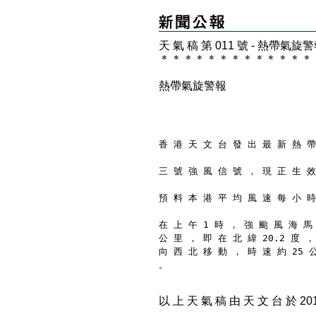
天 氣 稿 第 011 號 - 熱帶氣旋
＊
＊
＊
＊
＊
＊
＊
＊
＊
＊
＊
＊
＊
熱帶氣旋警報
香 港 天 文 台 發 出 最 新 熱 帶
三 號 強 風 信 號 ， 現 正 生 效
預 料 本 港 平 均 風 速 每 小 時
在 上 午 1 時 ， 強 颱 風 海 馬
公 里 ， 即 在 北 緯 20.2 度 ，
向 西 北 移 動 ， 時 速 約 25 
。
以 上 天 氣 稿 由 天 文 台 於 2016