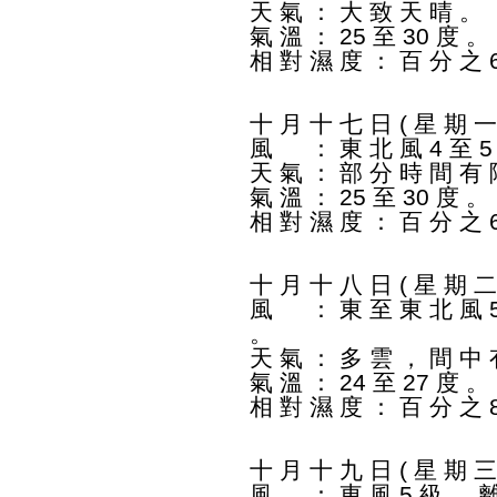
天 氣 ： 大 致 天 晴 。
氣 溫 ： 25 至 30 度 。
相 對 濕 度 ： 百 分 之 6
十 月 十 七 日 ( 星 期 一
風 ： 東 北 風 4 至 5
天 氣 ： 部 分 時 間 有 
氣 溫 ： 25 至 30 度 。
相 對 濕 度 ： 百 分 之 6
十 月 十 八 日 ( 星 期 二
風 ： 東 至 東 北 風 5
。
天 氣 ： 多 雲 ， 間 中 
氣 溫 ： 24 至 27 度 。
相 對 濕 度 ： 百 分 之 8
十 月 十 九 日 ( 星 期 三
風 ： 東 風 5 級 ， 離