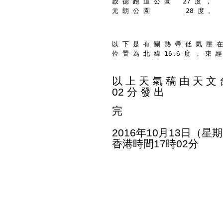
啟 德 跑 道 公 園   27 度 ，
元 朗 公 園         28 度 。
以 下 是 有 關 熱 帶 低 氣 壓 在
位 置 為 北 緯 16.6 度 ， 東 經
以 上 天 氣 稿 由 天 文 台
02 分 發 出
完
2016年10月13日（星
香港時間17時02分