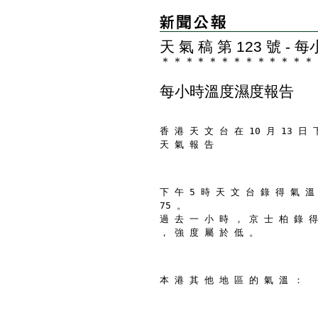
天 氣 稿 第 123 號 
＊
＊
＊
＊
＊
＊
＊
＊
＊
＊
＊
＊
＊
每小時溫度濕度報告
香 港 天 文 台 在 10 月 13 日 
天 氣 報 告
下 午 5 時 天 文 台 錄 得 氣 溫
75 。
過 去 一 小 時 ， 京 士 柏 錄 得
， 強 度 屬 於 低 。
本 港 其 他 地 區 的 氣 溫 ：