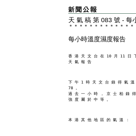
天 氣 稿 第 083 號 
＊
＊
＊
＊
＊
＊
＊
＊
＊
＊
＊
＊
＊
每小時溫度濕度報告
香 港 天 文 台 在 10 月 11 日 
天 氣 報 告
下 午 1 時 天 文 台 錄 得 氣 溫
78 。
過 去 一 小 時 ， 京 士 柏 錄 得
強 度 屬 於 中 等 。
本 港 其 他 地 區 的 氣 溫 ：