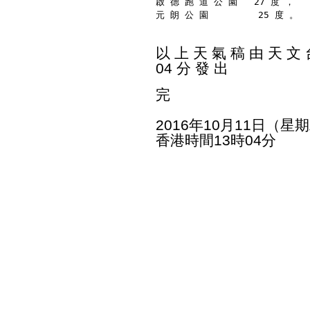
啟 德 跑 道 公 園   27 度 ，
元 朗 公 園         25 度 。
以 上 天 氣 稿 由 天 文 台
04 分 發 出
完
2016年10月11日（星
香港時間13時04分