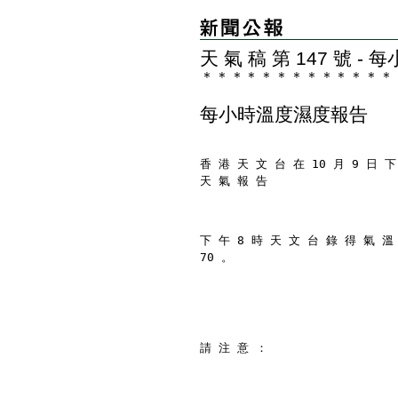
天 氣 稿 第 147 號 
＊
＊
＊
＊
＊
＊
＊
＊
＊
＊
＊
＊
＊
每小時溫度濕度報告
香 港 天 文 台 在 10 月 9 日 下
天 氣 報 告
下 午 8 時 天 文 台 錄 得 氣 溫
70 。
請 注 意 ：