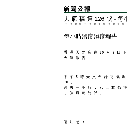
天 氣 稿 第 126 號 
＊
＊
＊
＊
＊
＊
＊
＊
＊
＊
＊
＊
＊
每小時溫度濕度報告
香 港 天 文 台 在 10 月 9 日 下
天 氣 報 告
下 午 5 時 天 文 台 錄 得 氣 溫
70 。
過 去 一 小 時 ， 京 士 柏 錄 得
， 強 度 屬 於 低 。
請 注 意 ：