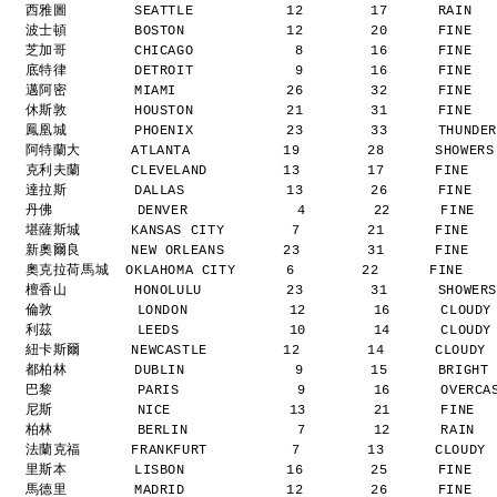
西雅圖        SEATTLE           12        17      RAIN  
波士頓        BOSTON            12        20      FINE  
芝加哥        CHICAGO            8        16      FINE  
底特律        DETROIT            9        16      FINE  
邁阿密        MIAMI             26        32      FINE  
休斯敦        HOUSTON           21        31      FINE  
鳳凰城        PHOENIX           23        33      THUNDE
阿特蘭大      ATLANTA           19        28      SHOWER
克利夫蘭      CLEVELAND         13        17      FINE  
達拉斯        DALLAS            13        26      FINE  
丹佛          DENVER             4        22      FINE 
堪薩斯城      KANSAS CITY        7        21      FINE  
新奧爾良      NEW ORLEANS       23        31      FINE  
奧克拉荷馬城  OKLAHOMA CITY      6        22      FINE   
檀香山        HONOLULU          23        31      SHOWER
倫敦          LONDON            12        16      CLOUD
利茲          LEEDS             10        14      CLOUD
紐卡斯爾      NEWCASTLE         12        14      CLOUDY
都柏林        DUBLIN             9        15      BRIGHT
巴黎          PARIS              9        16      OVERC
尼斯          NICE              13        21      FINE 
柏林          BERLIN             7        12      RAIN 
法蘭克福      FRANKFURT          7        13      CLOUDY
里斯本        LISBON            16        25      FINE  
馬德里        MADRID            12        26      FINE  