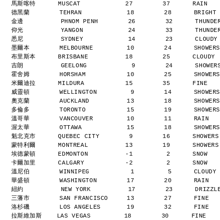
馬斯喀特      MUSCAT            27        37      RAIN  
德黑蘭        TEHRAN            18        28      BRIGHT
金邊          PHNOM PENH        26        32      THUND
仰光          YANGON            24        33      THUND
悉尼          SYDNEY            14        23      CLOUD
墨爾本        MELBOURNE         10        24      SHOWER
布里斯本      BRISBANE          18        25      CLOUDY
吉朗          GEELONG            9        24      SHOWE
霍舍姆        HORSHAM           10        25      SHOWER
米爾迪拉      MILDURA           15        35      FINE  
威靈頓        WELLINGTON         9        14      SHOWER
奧克蘭        AUCKLAND          13        18      SHOWER
多倫多        TORONTO           15        19      SHOWER
溫哥華        VANCOUVER         10        11      RAIN  
渥太華        OTTAWA            15        18      SHOWER
魁北克市      QUEBEC CITY        9        16      SHOWER
蒙特利爾      MONTREAL          13        19      SHOWER
埃德蒙頓      EDMONTON          -1         2      SNOW  
卡爾加里      CALGARY           -2         2      SNOW  
溫尼伯        WINNIPEG           1         5      CLOUDY
華盛頓        WASHINGTON        17        20      RAIN  
紐約          NEW YORK          17        23      DRIZZ
三藩市        SAN FRANCISCO     13        27      FINE  
洛杉磯        LOS ANGELES       19        32      FINE  
拉斯維加斯    LAS VEGAS         18        30      FINE   