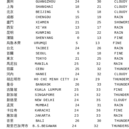
廣州          GUANGZHOU         24        30      CLOUD
上海          SHANGHAI          18        21      CLOUD
北京          BEIJING            5        18      CLOUD
成都          CHENGDU           15        19      RAIN 
廈門          XIAMEN            21        25      SHOWE
西安          XI'AN             13        17      RAIN 
昆明          KUNMING           15        22      RAIN 
瀋陽          SHENYANG           0        13      FINE 
烏魯木齊      URUMQI             5        13      FINE  
台北          TAIBEI            24        26      RAIN 
首爾          SEOUL              8        18      FINE 
東京          TOKYO             21        25      RAIN 
馬尼拉        MANILA            25        32      RAIN  
宿霧          CEBU              25        32      THUND
河內          HANOI             24        32      CLOUD
胡志明市      HO CHI MINH CITY  24        29      THUNDE
曼谷          BANGKOK           26        33      THUND
吉隆坡        KUALA LUMPUR      25        33      FINE  
新加坡        SINGAPORE         24        32      THUNDE
新德里        NEW DELHI         24        35      CLOUDY
孟買          MUMBAI            24        31      RAIN 
卡拉奇        KARACHI           24        36      FINE  
雅加達        JAKARTA           23        33      RAIN  
峇里          BALI              26        30      THUND
斯里巴加灣市  B.S.BEGAWAN       24        32      THUNDER