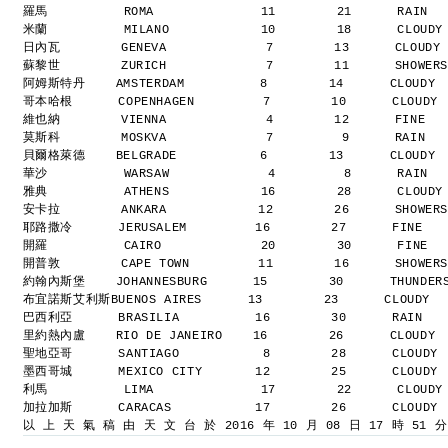
羅馬          ROMA              11        21      RAIN 
米蘭          MILANO            10        18      CLOUD
日內瓦        GENEVA             7        13      CLOUDY
蘇黎世        ZURICH             7        11      SHOWER
阿姆斯特丹    AMSTERDAM          8        14      CLOUDY 
哥本哈根      COPENHAGEN         7        10      CLOUDY
維也納        VIENNA             4        12      FINE  
莫斯科        MOSKVA             7         9      RAIN  
貝爾格萊德    BELGRADE           6        13      CLOUDY 
華沙          WARSAW             4         8      RAIN 
雅典          ATHENS            16        28      CLOUD
安卡拉        ANKARA            12        26      SHOWER
耶路撒冷      JERUSALEM         16        27      FINE  
開羅          CAIRO             20        30      FINE 
開普敦        CAPE TOWN         11        16      SHOWER
約翰內斯堡    JOHANNESBURG      15        30      THUNDER
布宜諾斯艾利斯BUENOS AIRES      13        23      CLOUDY 
巴西利亞      BRASILIA          16        30      RAIN  
里約熱內盧    RIO DE JANEIRO    16        26      CLOUDY 
聖地亞哥      SANTIAGO           8        28      CLOUDY
墨西哥城      MEXICO CITY       12        25      CLOUDY
利馬          LIMA              17        22      CLOUD
加拉加斯      CARACAS           17        26      CLOUDY
以 上 天 氣 稿 由 天 文 台 於 2016 年 10 月 08 日 17 時 51 