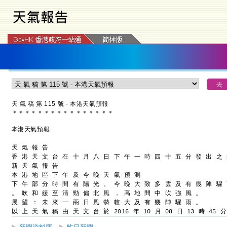
天 氣 稿 第 115 號 - 本港天氣預報
＊
＊
＊
＊
＊
＊
＊
＊
＊
＊
＊
＊
＊
＊
＊
＊
本港天氣預報
天 氣 報 告
香 港 天 文 台 在 十 月 八 日 下 午 一 時 四 十 五 分 發 出 之
新 天 氣 報 告
本 港 地 區 下 午 及 今 晚 天 氣 預 測
下 午 部 分 時 間 有 陽 光 。 今 晚 大 致 多 雲 及 有 幾 陣 驟
。 吹 和 緩 至 清 勁 偏 北 風 ， 高 地 間 中 吹 強 風 。
展 望 ： 未 來 一 兩 日 風 勢 較 大 及 有 幾 陣 驟 雨 。
以 上 天 氣 稿 由 天 文 台 於 2016 年 10 月 08 日 13 時 45 