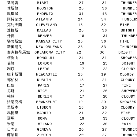
邁阿密        MIAMI             27        31      THUNDE
休斯敦        HOUSTON           26        36      THUNDE
鳳凰城        PHOENIX           31        43      THUNDE
阿特蘭大      ATLANTA           24        34      THUNDE
克利夫蘭      CLEVELAND         18        32      FINE  
達拉斯        DALLAS            26        36      BRIGHT
丹佛          DENVER            18        34      THUND
堪薩斯城      KANSAS CITY       25        36      FINE  
新奧爾良      NEW ORLEANS       26        33      THUNDE
奧克拉荷馬城  OKLAHOMA CITY     22        36      BRIGHT 
檀香山        HONOLULU          24        31      SHOWER
倫敦          LONDON            19        25      BRIGH
利茲          LEEDS             17        22      CLOUD
紐卡斯爾      NEWCASTLE         16        19      CLOUDY
都柏林        DUBLIN            13        21      CLOUDY
巴黎          PARIS             17        27      FINE 
尼斯          NICE              21        26      SHOWE
柏林          BERLIN            17        28      CLOUD
法蘭克福      FRANKFURT         19        29      SHOWER
里斯本        LISBON            18        26      CLOUDY
馬德里        MADRID            21        32      FINE  
羅馬          ROMA              19        33      CLOUD
米蘭          MILANO            22        30      RAIN 
日內瓦        GENEVA            20        27      THUNDE
蘇黎世        ZURICH            20        27      THUNDE