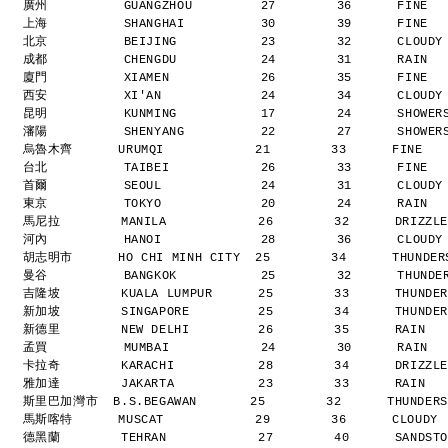
廣州          GUANGZHOU         27        36      FINE 
上海          SHANGHAI          30        39      FINE 
北京          BEIJING           23        32      CLOUD
成都          CHENGDU           24        31      RAIN 
廈門          XIAMEN            26        35      FINE 
西安          XI'AN             24        34      CLOUD
昆明          KUNMING           17        24      SHOWE
瀋陽          SHENYANG          22        27      SHOWE
烏魯木齊      URUMQI            21        33      FINE  
台北          TAIBEI            26        33      FINE 
首爾          SEOUL             24        31      CLOUD
東京          TOKYO             20        24      RAIN 
馬尼拉        MANILA            26        32      DRIZZ
河內          HANOI             28        36      CLOUD
胡志明市      HO CHI MINH CITY  25        34      THUNDE
曼谷          BANGKOK           25        32      THUND
吉隆坡        KUALA LUMPUR      25        33      THUNDE
新加坡        SINGAPORE         25        34      THUNDE
新德里        NEW DELHI         26        35      RAIN  
孟買          MUMBAI            24        30      RAIN 
卡拉奇        KARACHI           28        34      DRIZZ
雅加達        JAKARTA           23        33      RAIN  
斯里巴加灣市  B.S.BEGAWAN       25        32      THUNDER
馬斯喀特      MUSCAT            29        36      CLOUDY
德黑蘭        TEHRAN            27        40      SANDS