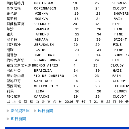
阿姆斯特丹    AMSTERDAM         16        25      SHOWERS
哥本哈根      COPENHAGEN        16        24      CLOUDY
維也納        VIENNA            19        28      SHOWER
莫斯科        MOSKVA            13        24      RAIN  
貝爾格萊德    BELGRADE          20        32      FINE   
華沙          WARSAW            12        26      FINE 
雅典          ATHENS            22        34      FINE 
安卡拉        ANKARA            18        30      BRIGHT
耶路撒冷      JERUSALEM         20        29      FINE  
開羅          CAIRO             24        34      FINE 
開普敦        CAPE TOWN          9        14      SHOWER
約翰內斯堡    JOHANNESBURG       4        24      FINE   
布宜諾斯艾利斯BUENOS AIRES       4        13      CLOUDY 
巴西利亞      BRASILIA          14        30      HAZE  
里約熱內盧    RIO DE JANEIRO    14        23      RAIN   
聖地亞哥      SANTIAGO           4        23      CLOUDY
墨西哥城      MEXICO CITY       15        23      THUNDE
利馬          LIMA              16        20      CLOUD
加拉加斯      CARACAS           19        26      CLOUDY
以 上 天 氣 稿 由 天 文 台 於 2016 年 07 月 21 日 22 時 00 
新聞資料庫
昨日新聞
即日新聞