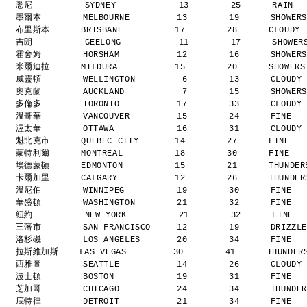
悉尼          SYDNEY            13        25      RAIN 
墨爾本        MELBOURNE         13        19      SHOWER
布里斯本      BRISBANE          17        28      CLOUDY
吉朗          GEELONG           11        17      SHOWE
霍舍姆        HORSHAM           12        16      SHOWER
米爾迪拉      MILDURA           15        20      SHOWER
威靈頓        WELLINGTON         6        13      CLOUDY
奧克蘭        AUCKLAND           7        15      SHOWER
多倫多        TORONTO           17        33      CLOUDY
溫哥華        VANCOUVER         15        24      FINE  
渥太華        OTTAWA            16        31      CLOUDY
魁北克市      QUEBEC CITY       14        27      FINE  
蒙特利爾      MONTREAL          18        30      FINE  
埃德蒙頓      EDMONTON          15        21      THUNDE
卡爾加里      CALGARY           12        26      THUNDE
溫尼伯        WINNIPEG          19        30      FINE  
華盛頓        WASHINGTON        21        32      FINE  
紐約          NEW YORK          21        32      FINE 
三藩市        SAN FRANCISCO     12        19      DRIZZ
洛杉磯        LOS ANGELES       20        34      FINE  
拉斯維加斯    LAS VEGAS         30        41      THUNDER
西雅圖        SEATTLE           14        26      CLOUDY
波士頓        BOSTON            19        31      FINE  
芝加哥        CHICAGO           24        34      THUNDE
底特律        DETROIT           21        34      FINE  