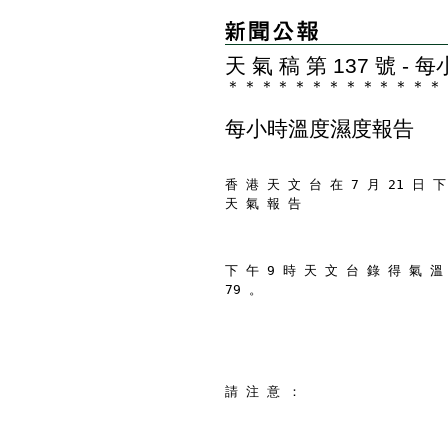
天 氣 稿 第 137 號 
＊
＊
＊
＊
＊
＊
＊
＊
＊
＊
＊
＊
＊
每小時溫度濕度報告
香 港 天 文 台 在 7 月 21 日 下
天 氣 報 告
下 午 9 時 天 文 台 錄 得 氣 溫
79 。
請 注 意 ：