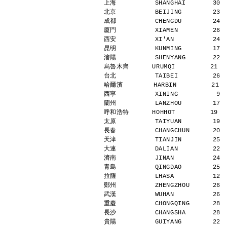
上海          SHANGHAI       30 
北京          BEIJING        23 
成都          CHENGDU        24 
廈門          XIAMEN         26 
西安          XI'AN          24 
昆明          KUNMING        17 
瀋陽          SHENYANG       22 
烏魯木齊      URUMQI         21   
台北          TAIBEI         26 
哈爾濱        HARBIN         21  
西寧          XINING          9 
蘭州          LANZHOU        17 
呼和浩特      HOHHOT         19   
太原          TAIYUAN        19 
長春          CHANGCHUN      20 
天津          TIANJIN        25 
大連          DALIAN         22 
濟南          JINAN          24 
青島          QINGDAO        25 
拉薩          LHASA          12 
鄭州          ZHENGZHOU      26 
武漢          WUHAN          26 
重慶          CHONGQING      28 
長沙          CHANGSHA       28 
貴陽          GUIYANG        22 