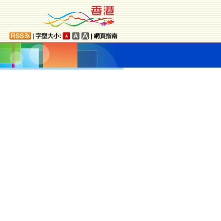
|
字型大小:
|
網頁指南