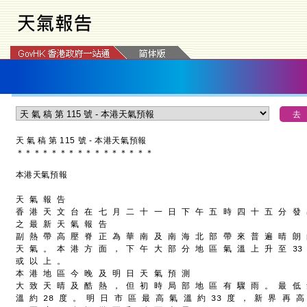
天 氣 稿 第 115 號 - 本港天氣預報
＊
＊
＊
＊
＊
＊
＊
＊
＊
＊
＊
＊
＊
＊
＊
＊
本港天氣預報
天 氣 報 告
香 港 天 文 台 在 七 月 二 十 一 日 下 午 五 時 四 十 五 分 發
之 最 新 天 氣 報 告
副 熱 帶 高 壓 脊 正 為 華 南 及 南 海 北 部 帶 來 普 遍 晴 朗
天 氣 。 本 港 方 面 ， 下 午 大 部 分 地 區 氣 溫 上 升 至 33
或 以 上 。
本 港 地 區 今 晚 及 明 日 天 氣 預 測
大 致 天 晴 及 酷 熱 ， 但 初 時 局 部 地 區 有 驟 雨 。 最 低
溫 約 28 度 。 明 日 市 區 最 高 氣 溫 約 33 度 ， 新 界 再 高