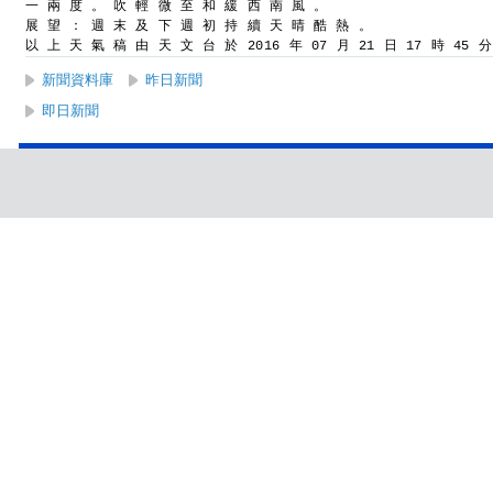
一 兩 度 。 吹 輕 微 至 和 緩 西 南 風 。
展 望 ： 週 末 及 下 週 初 持 續 天 晴 酷 熱 。
以 上 天 氣 稿 由 天 文 台 於 2016 年 07 月 21 日 17 時 45 
新聞資料庫
昨日新聞
即日新聞