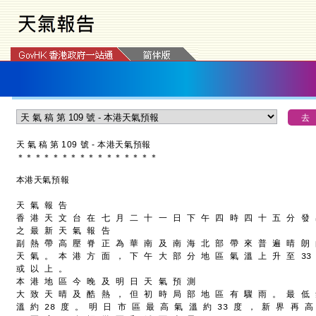
天 氣 稿 第 109 號 - 本港天氣預報
＊
＊
＊
＊
＊
＊
＊
＊
＊
＊
＊
＊
＊
＊
＊
＊
本港天氣預報
天 氣 報 告
香 港 天 文 台 在 七 月 二 十 一 日 下 午 四 時 四 十 五 分 發
之 最 新 天 氣 報 告
副 熱 帶 高 壓 脊 正 為 華 南 及 南 海 北 部 帶 來 普 遍 晴 朗
天 氣 。 本 港 方 面 ， 下 午 大 部 分 地 區 氣 溫 上 升 至 33
或 以 上 。
本 港 地 區 今 晚 及 明 日 天 氣 預 測
大 致 天 晴 及 酷 熱 ， 但 初 時 局 部 地 區 有 驟 雨 。 最 低
溫 約 28 度 。 明 日 市 區 最 高 氣 溫 約 33 度 ， 新 界 再 高