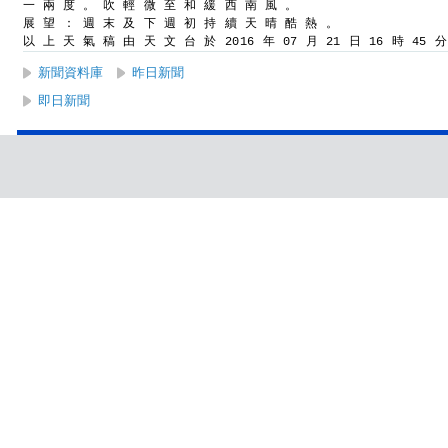
一 兩 度 。 吹 輕 微 至 和 緩 西 南 風 。
展 望 ： 週 末 及 下 週 初 持 續 天 晴 酷 熱 。
以 上 天 氣 稿 由 天 文 台 於 2016 年 07 月 21 日 16 時 45 
新聞資料庫
昨日新聞
即日新聞