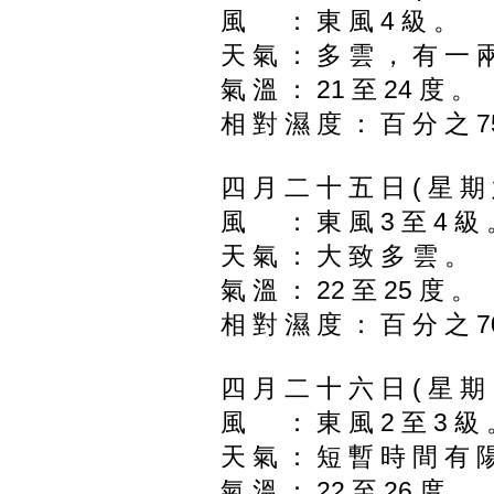
風 ： 東 風 4 級 。
天 氣 ： 多 雲 ， 有 一 
氣 溫 ： 21 至 24 度 。
相 對 濕 度 ： 百 分 之 7
四 月 二 十 五 日 ( 星 期 
風 ： 東 風 3 至 4 級
天 氣 ： 大 致 多 雲 。
氣 溫 ： 22 至 25 度 。
相 對 濕 度 ： 百 分 之 7
四 月 二 十 六 日 ( 星 期 
風 ： 東 風 2 至 3 級
天 氣 ： 短 暫 時 間 有 
氣 溫 ： 22 至 26 度 。