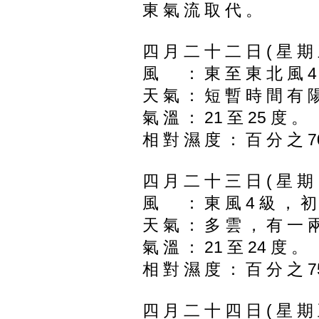
東 氣 流 取 代 。
四 月 二 十 二 日 ( 星 期 
風 ： 東 至 東 北 風 4 
天 氣 ： 短 暫 時 間 有 
氣 溫 ： 21 至 25 度 。
相 對 濕 度 ： 百 分 之 7
四 月 二 十 三 日 ( 星 期 
風 ： 東 風 4 級 ， 初 
天 氣 ： 多 雲 ， 有 一 
氣 溫 ： 21 至 24 度 。
相 對 濕 度 ： 百 分 之 7
四 月 二 十 四 日 ( 星 期 