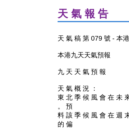
天氣報告
天 氣 稿 第 079 號 -
本港九天天氣預報
九 天 天 氣 預 報
天 氣 概 況 ：
東 北 季 候 風 會 在 未 
。 預
料 該 季 候 風 會 在 週 
的 偏