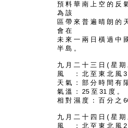
預 料 華 南 上 空 的 反 
為 該
區 帶 來 普 遍 晴 朗 的 
會 在
未 來 一 兩 日 橫 過 中 
半 島 。
九 月 二 十 三 日 ( 星 期 
風 ： 北 至 東 北 風 3
天 氣 ： 部 分 時 間 有 
氣 溫 ： 25 至 31 度 。
相 對 濕 度 ： 百 分 之 6
九 月 二 十 四 日 ( 星 期 
風 ： 北 至 東 北 風 2 