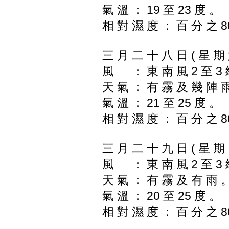
氣 溫 ： 19 至 23 度 。
相 對 濕 度 ： 百 分 之 8
三 月 二 十 八 日 ( 星 期 
風 ： 東 南 風 2 至 3 
天 氣 ： 有 霧 及 幾 陣 
氣 溫 ： 21 至 25 度 。
相 對 濕 度 ： 百 分 之 8
三 月 二 十 九 日 ( 星 期 
風 ： 東 南 風 2 至 3 級
天 氣 ： 有 霧 及 有 雨 
氣 溫 ： 20 至 25 度 。
相 對 濕 度 ： 百 分 之 8