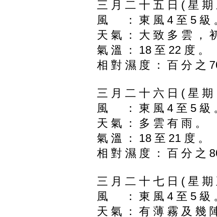
三 月 二 十 五 日 ( 星 期 
風 ： 東 風 4 至 5 級
天 氣 ： 大 致 多 雲 ， 
氣 溫 ： 18 至 22 度 。
相 對 濕 度 ： 百 分 之 7
三 月 二 十 六 日 ( 星 期 
風 ： 東 風 4 至 5 級
天 氣 ： 多 雲 有 雨 。
氣 溫 ： 18 至 21 度 。
相 對 濕 度 ： 百 分 之 8
三 月 二 十 七 日 ( 星 期 
風 ： 東 風 4 至 5 級
天 氣 ： 有 薄 霧 及 幾 