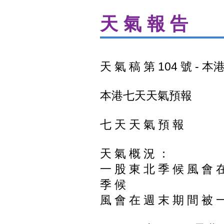
天氣報告
天 氣 稿 第 104 號 -
本港七天天氣預報
七 天 天 氣 預 報
天 氣 概 況 ：
一 股 東 北 季 候 風 會 
季 候
風 會 在 週 末 期 間 被 