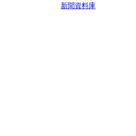
新聞資料庫