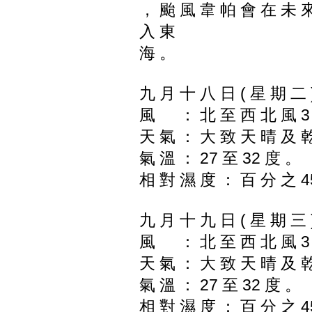
， 颱 風 韋 帕 會 在 未 
入 東
海 。
九 月 十 八 日 ( 星 期 二 
風 ： 北 至 西 北 風 3 
天 氣 ： 大 致 天 晴 及 
氣 溫 ： 27 至 32 度 。
相 對 濕 度 ： 百 分 之 4
九 月 十 九 日 ( 星 期 三 
風 ： 北 至 西 北 風 3 
天 氣 ： 大 致 天 晴 及 
氣 溫 ： 27 至 32 度 。
相 對 濕 度 ： 百 分 之 4