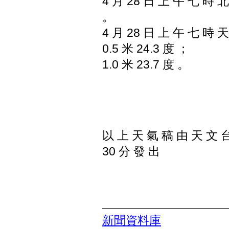
4 月 28 日 上 午 七 時 
。
4 月 28 日 上 午 七 時 
0.5 米 24.3 度 ；
1.0 米 23.7 度 。
以 上 天 氣 稿 由 天 文 台 
30 分 發 出
新聞資料庫