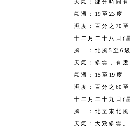
天 氣 ： 部 分 時 間 有
氣 溫 ： 19 至 23 度 。
濕 度 ： 百 分 之 70 至 
十 二 月 二 十 八 日 ( 星
風 ： 北 風 5 至 6 級
天 氣 ： 多 雲 ， 有 幾
氣 溫 ： 15 至 19 度 。
濕 度 ： 百 分 之 60 至 
十 二 月 二 十 九 日 ( 星
風 ： 北 至 東 北 風 4
天 氣 ： 大 致 多 雲 。