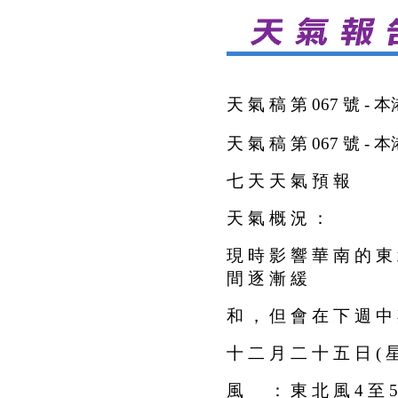
天 氣 稿 第 067 號 
天 氣 稿 第 067 號
七 天 天 氣 預 報
天 氣 概 況 ：
現 時 影 響 華 南 的 東
間 逐 漸 緩
和 ， 但 會 在 下 週 中
十 二 月 二 十 五 日 ( 星
風 ： 東 北 風 4 至 5