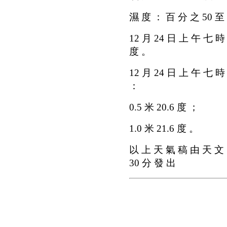
濕 度 ： 百 分 之 50 至 
12 月 24 日 上 午 七 時
度 。
12 月 24 日 上 午 七 
：
0.5 米 20.6 度 ；
1.0 米 21.6 度 。
以 上 天 氣 稿 由 天 文 台
30 分 發 出