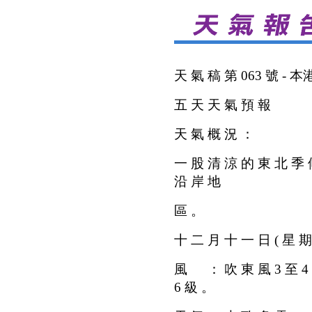
天 氣 稿 第 063 號 
五 天 天 氣 預 報
天 氣 概 況 ：
一 股 清 涼 的 東 北 季 
沿 岸 地
區 。
十 二 月 十 一 日 ( 星 期
風 ： 吹 東 風 3 至 4 
6 級 。