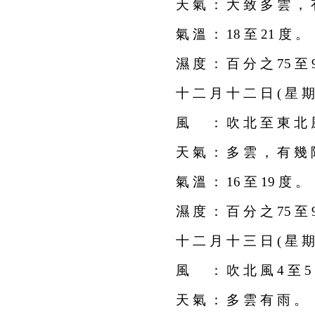
天 氣 ： 大 致 多 雲 ， 
氣 溫 ： 18 至 21 度 。
濕 度 ： 百 分 之 75 至 
十 二 月 十 二 日 ( 星 期
風 ： 吹 北 至 東 北 風
天 氣 ： 多 雲 ， 有 幾 
氣 溫 ： 16 至 19 度 。
濕 度 ： 百 分 之 75 至 
十 二 月 十 三 日 ( 星 期
風 ： 吹 北 風 4 至 5
天 氣 ： 多 雲 有 雨 。