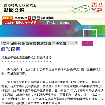
|
字型大小:
|
網頁指南
第五屆學校推薦直接錄取計劃完成遴選
＊
＊
＊
＊
＊
＊
＊
＊
＊
＊
＊
＊
＊
＊
＊
＊
＊
教育局今日（七月九日）公布第五屆學校推薦直接錄取計劃（直接錄取計
劃）完成遴選程序。
第五屆直接錄取計劃共收到來自433間中學合共847份有效提名。參與計
劃的八所大學教育資助委員會（教資會）資助大學於過去數月為獲推薦學生安
排面試，並仔細考慮了每位學生的特質。各大學在二○二六年香港中學文憑考試
（文憑試）成績公布前，向325名學生發出「直接錄取」通知。其中，319名
學生接受錄取，於二○二六年九月入讀其所選讀的教資會資助學士學位課程。按
學科範疇分類的接受錄取學生人數載列於附表。