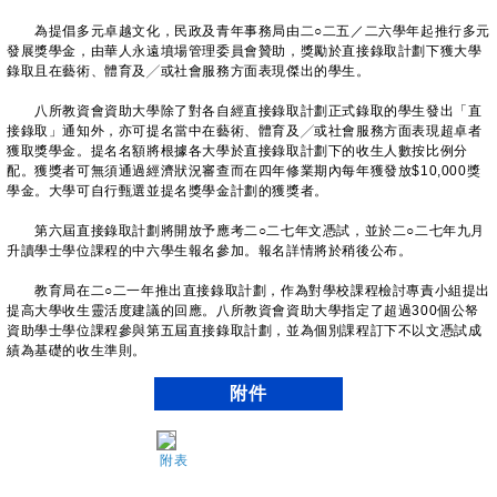
為提倡多元卓越文化，民政及青年事務局由二○二五／二六學年起推行多元
發展獎學金，由華人永遠墳場管理委員會贊助，獎勵於直接錄取計劃下獲大學
錄取且在藝術、體育及╱或社會服務方面表現傑出的學生。
八所教資會資助大學除了對各自經直接錄取計劃正式錄取的學生發出「直
接錄取」通知外，亦可提名當中在藝術、體育及╱或社會服務方面表現超卓者
獲取獎學金。提名名額將根據各大學於直接錄取計劃下的收生人數按比例分
配。獲獎者可無須通過經濟狀況審查而在四年修業期內每年獲發放$10,000獎
學金。大學可自行甄選並提名獎學金計劃的獲獎者。
第六屆直接錄取計劃將開放予應考二○二七年文憑試，並於二○二七年九月
升讀學士學位課程的中六學生報名參加。報名詳情將於稍後公布。
教育局在二○二一年推出直接錄取計劃，作為對學校課程檢討專責小組提出
提高大學收生靈活度建議的回應。八所教資會資助大學指定了超過300個公帑
資助學士學位課程參與第五屆直接錄取計劃，並為個別課程訂下不以文憑試成
績為基礎的收生準則。
附件
附表