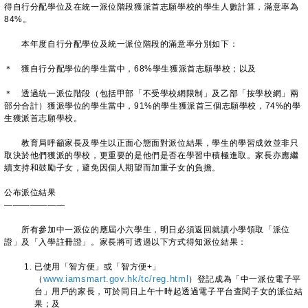
得自行分配學位及在統一派位階段獲派首志願學校的學生人數計算，滿意率為
84%。
本年度自行分配學位及統一派位階段的滿意率分別如下：
＊ 獲自行分配學位的學生當中，68%學生獲派首志願學校；以及
＊ 透過統一派位階段（包括甲部「不受學校網限制」及乙部「按學校網」兩
部分合計）獲派學位的學生當中，91%的學生獲派首三個志願學校，74%的學
生獲派首志願學校。
教育局呼籲家長及學生以正面心態面對派位結果，學生的學習成效並非只
取決於他們獲派的學校，更重要的是他們是否在學習中積極進取。家長亦應繼
續支持和鼓勵子女，避免因個人期望而加重子女的負擔。
公布派位結果
———————
所有參加中一派位的應屆小六學生，明日必須返回就讀小學領取「派位
證」及「入學註冊證」。家長將可透過以下方式得知派位結果：
已使用「智方便」或「智方便+」
（
www.iamsmart.gov.hk/tc/reg.html
）登記成為「中一派位電子平
台」用戶的家長，可於同日上午十時起透過電子平台查閱子女的派位結
果；及