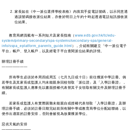
家長如在《中一派位選擇學校表格》內填寫手提電話號碼，以示同意透
過該號碼接收派位結果，亦會於明日上午約十時起透過電話短訊接收派
位結果。
​教育局網頁載有一系列短片及家長指南（
www.edb.gov.hk/tc/edu-
system/primary-secondary/spa-systems/secondary-spa/general-
info/sspa_eplatform_parents_guide.html
），介紹有關建立「中一派位電子
平台」帳戶、登入帳戶，以及經電子平台查閱派位結果的詳情。
辦理註冊手續
———————
所有學生必須於本周四或周五（七月九日或十日）前往獲派中學註冊。倘
若學生及其家長或監護人均未能親身回校領取「派位證」及「入學註冊證」，
有關家長或監護人應事先以書面授權代表替其子女領取有關文件及辦理註冊手
續。
若家長或監護人有實際困難未能親自或授權代表領取「入學註冊證」及辦
理註冊手續，必須於註冊日期完結前與有關中學或教育局學位分配組聯絡，以
便作出適當的註冊安排，否則會被視為放棄獲派學位。
惡劣天氣的安排
————————