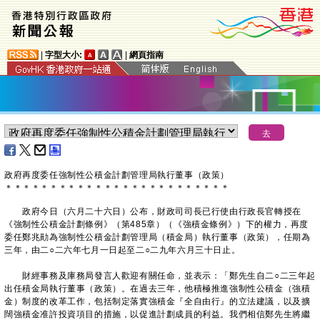
|
字型大小:
|
網頁指南
政府再度委任強制性公積金計劃管理局執行董事（政策）
＊
＊
＊
＊
＊
＊
＊
＊
＊
＊
＊
＊
＊
＊
＊
＊
＊
＊
＊
＊
＊
＊
＊
＊
＊
政府今日（六月二十六日）公布，財政司司長已行使由行政長官轉授在
《強制性公積金計劃條例》（第485章）（《強積金條例》）下的權力，再度
委任鄭兆勛為強制性公積金計劃管理局（積金局）執行董事（政策），任期為
三年，由二○二六年七月一日起至二○二九年六月三十日止。
財經事務及庫務局發言人歡迎有關任命，並表示：「鄭先生自二○二三年起
出任積金局執行董事（政策）。在過去三年，他積極推進強制性公積金（強積
金）制度的改革工作，包括制定落實強積金『全自由行』的立法建議，以及擴
闊強積金准許投資項目的措施，以促進計劃成員的利益。我們相信鄭先生將繼