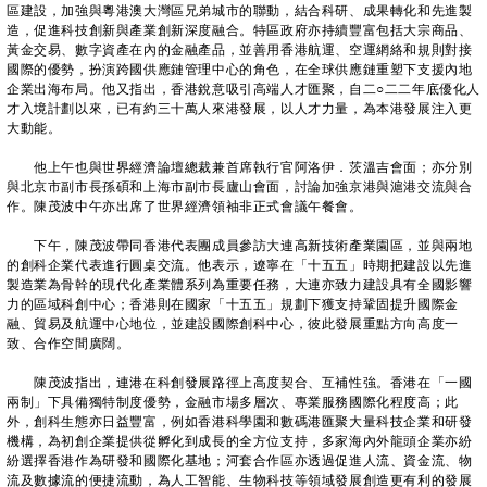
區建設，加強與粵港澳大灣區兄弟城市的聯動，結合科研、成果轉化和先進製
造，促進科技創新與產業創新深度融合。特區政府亦持續豐富包括大宗商品、
黃金交易、數字資產在內的金融產品，並善用香港航運、空運網絡和規則對接
國際的優勢，扮演跨國供應鏈管理中心的角色，在全球供應鏈重塑下支援內地
企業出海布局。他又指出，香港銳意吸引高端人才匯聚，自二○二二年底優化人
才入境計劃以來，已有約三十萬人來港發展，以人才力量，為本港發展注入更
大動能。
他上午也與世界經濟論壇總裁兼首席執行官阿洛伊．茨溫吉會面；亦分別
與北京市副市長孫碩和上海市副市長廬山會面，討論加強京港與滬港交流與合
作。陳茂波中午亦出席了世界經濟領袖非正式會議午餐會。
下午，陳茂波帶同香港代表團成員參訪大連高新技術產業園區，並與兩地
的創科企業代表進行圓桌交流。他表示，遼寧在「十五五」時期把建設以先進
製造業為骨幹的現代化產業體系列為重要任務，大連亦致力建設具有全國影響
力的區域科創中心；香港則在國家「十五五」規劃下獲支持鞏固提升國際金
融、貿易及航運中心地位，並建設國際創科中心，彼此發展重點方向高度一
致、合作空間廣闊。
陳茂波指出，連港在科創發展路徑上高度契合、互補性強。香港在「一國
兩制」下具備獨特制度優勢，金融市場多層次、專業服務國際化程度高；此
外，創科生態亦日益豐富，例如香港科學園和數碼港匯聚大量科技企業和研發
機構，為初創企業提供從孵化到成長的全方位支持，多家海內外龍頭企業亦紛
紛選擇香港作為研發和國際化基地；河套合作區亦透過促進人流、資金流、物
流及數據流的便捷流動，為人工智能、生物科技等領域發展創造更有利的發展