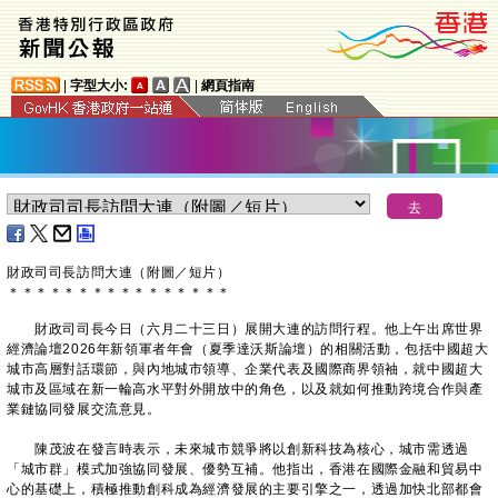
|
字型大小:
|
網頁指南
財政司司長訪問大連（附圖／短片）
＊
＊
＊
＊
＊
＊
＊
＊
＊
＊
＊
＊
＊
＊
＊
＊
財政司司長今日（六月二十三日）展開大連的訪問行程。他上午出席世界
經濟論壇2026年新領軍者年會（夏季達沃斯論壇）的相關活動，包括中國超大
城市高層對話環節，與內地城市領導、企業代表及國際商界領袖，就中國超大
城市及區域在新一輪高水平對外開放中的角色，以及就如何推動跨境合作與產
業鏈協同發展交流意見。
陳茂波在發言時表示，未來城市競爭將以創新科技為核心，城市需透過
「城市群」模式加強協同發展、優勢互補。他指出，香港在國際金融和貿易中
心的基礎上，積極推動創科成為經濟發展的主要引擎之一，透過加快北部都會