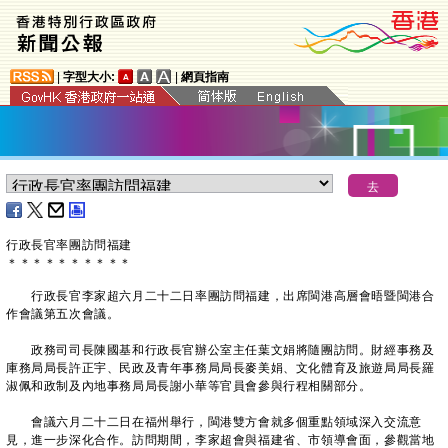
|
字型大小:
|
網頁指南
行政長官率團訪問福建
＊
＊
＊
＊
＊
＊
＊
＊
＊
＊
行政長官李家超六月二十二日率團訪問福建，出席閩港高層會晤暨閩港合
作會議第五次會議。
政務司司長陳國基和行政長官辦公室主任葉文娟將隨團訪問。財經事務及
庫務局局長許正宇、民政及青年事務局局長麥美娟、文化體育及旅遊局局長羅
淑佩和政制及內地事務局局長謝小華等官員會參與行程相關部分。
會議六月二十二日在福州舉行，閩港雙方會就多個重點領域深入交流意
見，進一步深化合作。訪問期間，李家超會與福建省、市領導會面，參觀當地