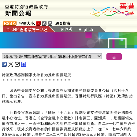
|
字型大小:
|
網頁指南
特區政府感謝國家支持香港推出國債期貨
＊
＊
＊
＊
＊
＊
＊
＊
＊
＊
＊
＊
＊
＊
＊
＊
＊
＊
因應中央部委的公布，香港證券及期貨事務監察委員會今日（六月十八
日）發出公告，宣布香港將推出國債期貨。香港特別行政區（特區）政府對措
施表示歡迎。
行政長官李家超說：「國家『十五五』規劃明確支持香港鞏固提升國際金
融中心地位。香港在《全球金融中心指數》排名第三、亞洲第一，是國際領先
債券市場之一，一直推動和配合內地在港推出國債期貨。自二○一七年債券通推
行以來，境外投資者持有的中國債券資產規模穩步上升，從二○一七年六月約
0.8萬億元人民幣，增長至二○二六年四月超過3萬億元人民幣。隨着市場對人