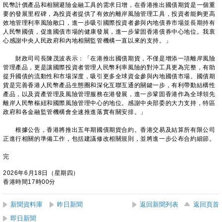
民幣計價產品和相關避險金融工具的需求日增，在香港推出國債期貨是一個重
要的發展里程碑，為投資者提供了有效的離岸風險管理工具，投資者能夠更高
效地管理利率風險敞口，進一步吸引國際投資者參與內地債券市場並長期持有
人民幣國債，促進國債市場的健康發展，進一步鞏固香港債券中心地位。我衷
心感謝中央人民政府和內地相關監管機構一直以來的支持。」
財政司司長陳茂波表示：「在港推出國債期貨，不僅是增添一項離岸風險
管理產品，更是讓國際投資者管理人民幣利率風險的對沖工具更為完整，有助
提升國債的流動性和市場深度，吸引更多全球資金參與內地國債市場。國債期
貨是完善香港人民幣產品生態圈和深化互聯互通的關鍵一步，有利帶動結構性
產品，以及資產管理及風險管理服務在港發展，進一步鞏固香港作為全球領先
離岸人民幣樞紐和國際風險管理中心的地位。感謝中央部委的大力支持，特區
政府和各金融監管機構會全速推進落實有關安排。」
根據公告，香港將推出五年期國債期貨合約。香港交易及結算所有限公司
正進行相關的準備工作，包括建議修改相關規則，並將進一步公布合約細節。
完
2026年6月18日（星期四）
香港時間17時00分
新聞資料庫
昨日新聞
返回新聞列表
返回頁首
即日新聞