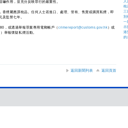
嚇作用，並充分反映罪行的嚴重性。
香煙屬應課稅品。任何人士若進口、處理、管有、售賣或購買私煙，即
元及監禁七年。
80，或透過舉報罪案專用電郵帳戶（
crimereport@customs.gov.hk
）或
2
）舉報懷疑私煙活動。
返回新聞列表
返回頁首