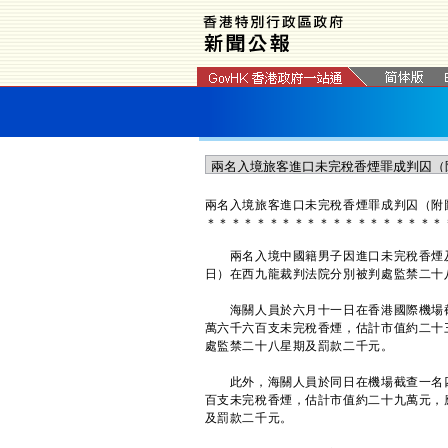
兩名入境旅客進口未完稅香煙罪成判囚（附
＊
＊
＊
＊
＊
＊
＊
＊
＊
＊
＊
＊
＊
＊
＊
＊
＊
＊
＊
兩名入境中國籍男子因進口未完稅香煙及
日）在西九龍裁判法院分別被判處監禁二十
海關人員於六月十一日在香港國際機場截
萬六千六百支未完稅香煙，估計市值約二十
處監禁二十八星期及罰款二千元。
此外，海關人員於同日在機場截查一名四
百支未完稅香煙，估計市值約二十九萬元，
及罰款二千元。