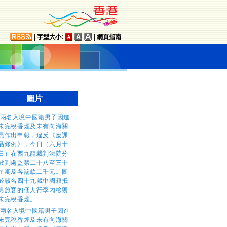
|
字型大小:
|
網頁指南
圖片