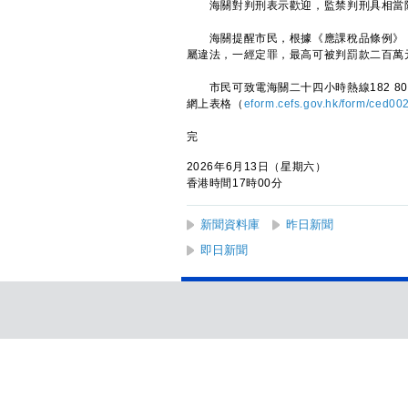
海關對判刑表示歡迎，監禁判刑具相當阻
海關提醒市民，根據《應課稅品條例》，
屬違法，一經定罪，最高可被判罰款二百萬
市民可致電海關二十四小時熱線182 80
網上表格（
eform.cefs.gov.hk/form/ced00
完
2026年6月13日（星期六）
香港時間17時00分
新聞資料庫
昨日新聞
即日新聞