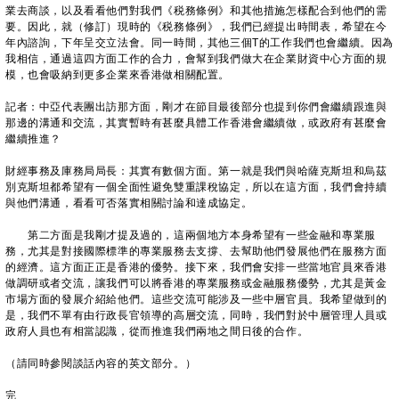
業去商談，以及看看他們對我們《税務條例》和其他措施怎樣配合到他們的需
要。因此，就（修訂）現時的《税務條例》，我們已經提出時間表，希望在今
年內諮詢，下年呈交立法會。同一時間，其他三個T的工作我們也會繼續。因為
我相信，通過這四方面工作的合力，會幫到我們做大在企業財資中心方面的規
模，也會吸納到更多企業來香港做相關配置。
記者：中亞代表團出訪那方面，剛才在節目最後部分也提到你們會繼續跟進與
那邊的溝通和交流，其實暫時有甚麼具體工作香港會繼續做，或政府有甚麼會
繼續推進？
財經事務及庫務局局長：其實有數個方面。第一就是我們與哈薩克斯坦和烏茲
別克斯坦都希望有一個全面性避免雙重課稅協定，所以在這方面，我們會持續
與他們溝通，看看可否落實相關討論和達成協定。
第二方面是我剛才提及過的，這兩個地方本身希望有一些金融和專業服
務，尤其是對接國際標準的專業服務去支撐、去幫助他們發展他們在服務方面
的經濟。這方面正正是香港的優勢。接下來，我們會安排一些當地官員來香港
做調研或者交流，讓我們可以將香港的專業服務或金融服務優勢，尤其是黃金
市場方面的發展介紹給他們。這些交流可能涉及一些中層官員。我希望做到的
是，我們不單有由行政長官領導的高層交流，同時，我們對於中層管理人員或
政府人員也有相當認識，從而推進我們兩地之間日後的合作。
（請同時參閱談話內容的英文部分。）
完