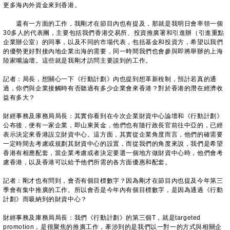
更多海內外資金來到香港。
還有一方面的工作，我剛才在節目內也有提及，那就是我明日會率領一個
30多人的代表團，主要包括我們香港交易所、投資推廣署和引進辦（引進重點
企業辦公室）的同事，以及不同的市場代表，包括基金和投資方，希望以我們
的優勢更好對接內地企業出海的需要，同一時間我們也會參與即將舉辦的上海
陸家嘴論壇。這些就是我剛才訪問主要談到的工作。
記者：局長，想關心一下《行動計劃》內也提到想革新稅制，預計若真的通
過，你們與企業接觸時有否聽過有多少企業會來香港？對於香港的潛在經濟收
益有多大？
財經事務及庫務局局長：其實你看到在今次企業財資中心論壇和《行動計劃》
公布後，便有一家企業，即山東黃金，他們也有隨行政長官前往中亞的，已經
表示決定來香港設立財資中心。這方面，其實從企業角度而言，他們的確需要
一定時間去考慮或規劃其財資中心的設置，而從我們的角度來說，我們是希望
香港有相應配套，當企業考慮或者決定要選一個地方做財資中心時，他們會考
慮香港，以及香港可以給予他們所需的各方面優惠和配套。
記者：剛才也有問到，會否有個目標數字？因為剛才在節目內也提及今年第三
季會有集中推廣的工作。所以會否是今年內有個目標數字，是因為通過《行動
計劃》而吸納到的財資中心？
財經事務及庫務局局長：我們《行動計劃》的第三個T，就是targeted
promotion，是很聚焦的推廣工作，牽涉到的是我們以一對一的方式與相關企