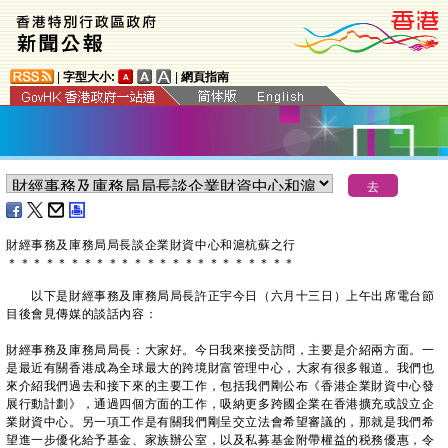
|
字型大小:
|
網頁指南
財經事務及庫務局局長談企業財資中心和滬杭蘇之行
＊
＊
＊
＊
＊
＊
＊
＊
＊
＊
＊
＊
＊
＊
＊
＊
＊
＊
＊
＊
＊
＊
＊
以下是財經事務及庫務局局長許正宇今日（六月十三日）上午出席電台節
目後會見傳媒的談話內容：
財經事務及庫務局局長：大家好。今日我來接受訪問，主要是介紹兩方面。一
是最近有關香港成為全球最大的跨境財富管理中心，大家有很多報道。我們也
來介紹我們過去和接下來的主要工作，包括我們剛公布《香港企業財資中心發
展行動計劃》，通過四個方面的工作，吸納更多跨國企業在香港擴充或設立企
業財資中心。另一項工作是有關我們剛呈交立法會希望審議的，那就是我們希
望進一步優化給予基金、家族辦公室，以及私募基金附帶權益的税務優惠，令