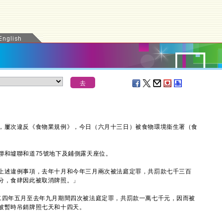
屢次違反《食物業規例》，今日（六月十三日）被食物環境衞生署（食
和墟聯和道75號地下及鋪側露天座位。
述違例事項，去年十月和今年三月兩次被法庭定罪，共罰款七千三百
分，食肆因此被取消牌照。」
四年五月至去年九月期間四次被法庭定罪，共罰款一萬七千元，因而被
被暫時吊銷牌照七天和十四天。