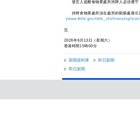
發言人提醒食物業處所持牌人必須遵守《
持牌食物業處所須在處所的顯眼處展示其
（
www.fehd.gov.hk/tc_chi/licensing/lice
完
2026年6月13日（星期六）
香港時間15時00分
新聞資料庫
昨日新聞
即日新聞