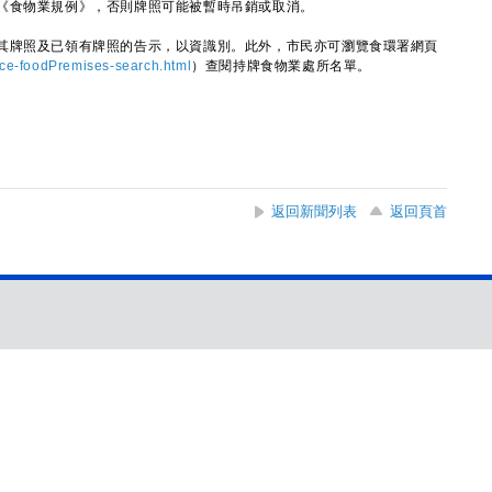
食物業規例》，否則牌照可能被暫時吊銷或取消。
牌照及已領有牌照的告示，以資識別。此外，市民亦可瀏覽食環署網頁
nce-foodPremises-search.html
）查閱持牌食物業處所名單。
返回新聞列表
返回頁首