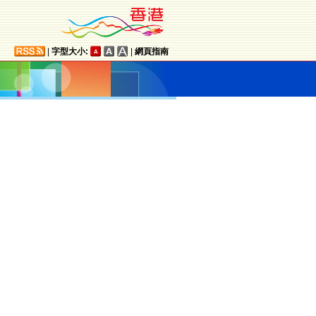
|
字型大小:
|
網頁指南