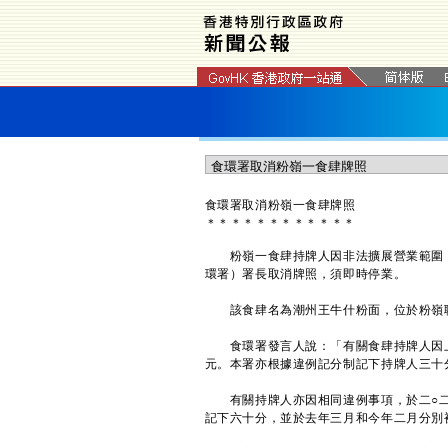
食環署取消粉嶺一食肆牌照
＊
＊
＊
＊
＊
＊
＊
＊
＊
＊
＊
＊
粉嶺一食肆持牌人因非法擴展營業範圍，
環署）署長取消牌照，須即時停業。
該食肆名為潮州王牛什粉面，位於粉嶺聯
食環署發言人說：「有關食肆持牌人因上
元。本署亦根據違例記分制記下持牌人三十
有關持牌人亦因相同違例事項，於二○二
記下六十分，並於去年三月和今年二月分別