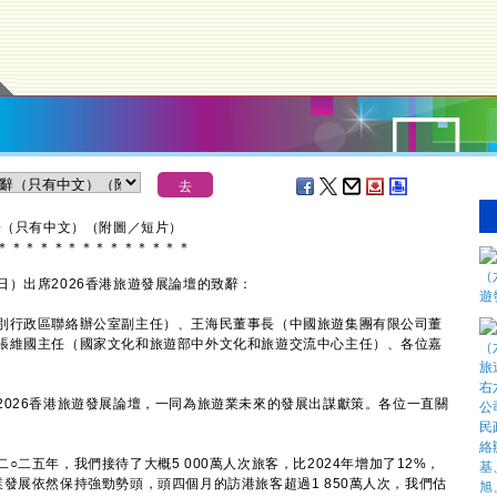
辭（只有中文）（附圖／短片）
＊
＊
＊
＊
＊
＊
＊
＊
＊
＊
＊
＊
＊
＊
出席2026香港旅遊發展論壇的致辭：
別行政區聯絡辦公室副主任）、王海民董事長（中國旅遊集團有限公司董
張維國主任（國家文化和旅遊部中外文化和旅遊交流中心主任）、各位嘉
26香港旅遊發展論壇，一同為旅遊業未來的發展出謀獻策。各位一直關
。
五年，我們接待了大概5 000萬人次旅客，比2024年增加了12%，
發展依然保持強勁勢頭，頭四個月的訪港旅客超過1 850萬人次，我們估