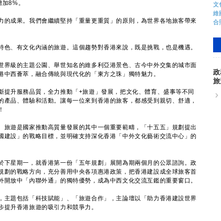
增加8%。
的成果。我們會繼續堅持「重量更重質」的原則，為世界各地旅客帶來
色、有文化內涵的旅遊。這個趨勢對香港來說，既是挑戰，也是機遇。
界級的主題公園、舉世知名的維多利亞港景色、古今中外交集的城市面
政
港中西薈萃，融合傳統與現代化的「東方之珠」獨特魅力。
旅
提升服務品質，全力推動「+旅遊」發展，把文化、體育、盛事等不同
的產品、體驗和活動。讓每一位來到香港的旅客，都感受到親切、舒適，
！
旅遊是國家推動高質量發展的其中一個重要範疇，「十五五」規劃提出
國建設」的戰略目標，並明確支持深化香港「中外文化藝術交流中心」的
下星期一，就香港第一份「五年規劃」展開為期兩個月的公眾諮詢。政
規劃的戰略方向，充分善用中央各項惠港政策，把香港建設成全球旅客首
外開放中「內聯外通」的獨特優勢，成為中西文化交流互鑑的重要窗口。
主題包括「科技賦能」、「旅遊合作」，主論壇以「助力香港建設世界
步提升香港旅遊的吸引力和競爭力。