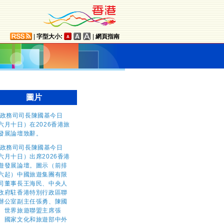
|
字型大小:
|
網頁指南
圖片