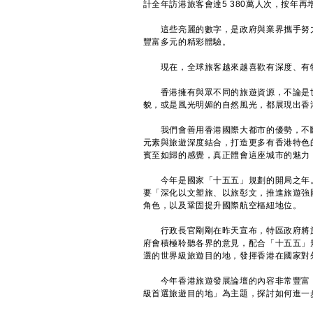
計全年訪港旅客會達5 380萬人次，按年再
這些亮麗的數字，是政府與業界攜手努力
豐富多元的精彩體驗。
現在，全球旅客越來越喜歡有深度、有特
香港擁有與眾不同的旅遊資源，不論是世
貌，或是風光明媚的自然風光，都展現出香
我們會善用香港國際大都市的優勢，不斷
元素與旅遊深度結合，打造更多有香港特色
賓至如歸的感覺，真正體會這座城市的魅力
今年是國家「十五五」規劃的開局之年。
要「深化以文塑旅、以旅彰文，推進旅遊強
角色，以及鞏固提升國際航空樞紐地位。
行政長官剛剛在昨天宣布，特區政府將於
府會積極聆聽各界的意見，配合「十五五」
選的世界級旅遊目的地，發揮香港在國家對
今年香港旅遊發展論壇的內容非常豐富，
級首選旅遊目的地」為主題，探討如何進一