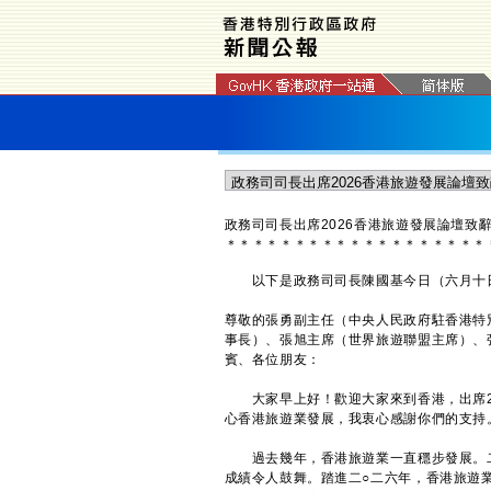
政務司司長出席2026香港旅遊發展論壇致
＊
＊
＊
＊
＊
＊
＊
＊
＊
＊
＊
＊
＊
＊
＊
＊
＊
＊
＊
以下是政務司司長陳國基今日（六月十日）
尊敬的張勇副主任（中央人民政府駐香港特
事長）、張旭主席（世界旅遊聯盟主席）、
賓、各位朋友：
大家早上好！歡迎大家來到香港，出席20
心香港旅遊業發展，我衷心感謝你們的支持
過去幾年，香港旅遊業一直穩步發展。二○二
成績令人鼓舞。踏進二○二六年，香港旅遊業